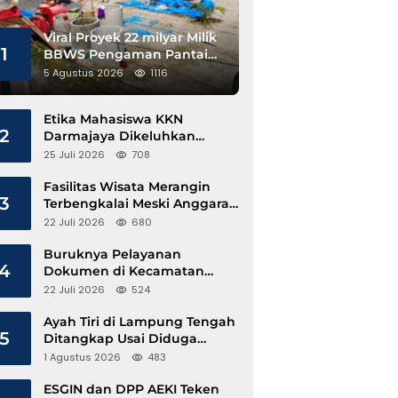
Viral Proyek 22 milyar Milik
1
BBWS Pengaman Pantai
Pesisir Barat Diduga
5 Agustus 2026
1116
Gunakan Besi Banci
Etika Mahasiswa KKN
2
Darmajaya Dikeluhkan
Kepala Pekon Sinar Jawa
25 Juli 2026
708
Fasilitas Wisata Merangin
3
Terbengkalai Meski Anggaran
Perawatan Terus Mengalir
22 Juli 2026
680
Buruknya Pelayanan
4
Dokumen di Kecamatan
Pangkalan Susu, Kinerja
22 Juli 2026
524
Disdukcapil Langkat Disorot
Ayah Tiri di Lampung Tengah
5
Ditangkap Usai Diduga
Hamili Anak di Bawah Umur
1 Agustus 2026
483
ESGIN dan DPP AEKI Teken