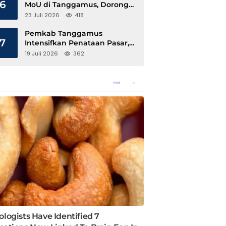
6
MoU di Tanggamus, Dorong
Ekonomi Hijau Berbasis Kopi
23 Juli 2026
418
dan Perdagangan Karbon
Pemkab Tanggamus
7
Intensifkan Penataan Pasar,
Pedagang Diajak Tempati
19 Juli 2026
362
Pasar Modern Talang Padang