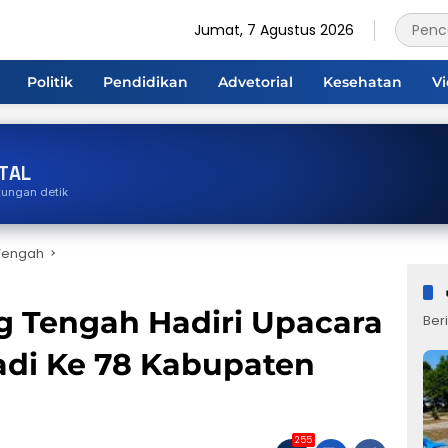
Jumat, 7 Agustus 2026
Politik
Pendidikan
Advetorial
Kesehatan
V
TAL
tungan detik
Tengah
 Tengah Hadiri Upacara
Beri
adi Ke 78 Kabupaten
255