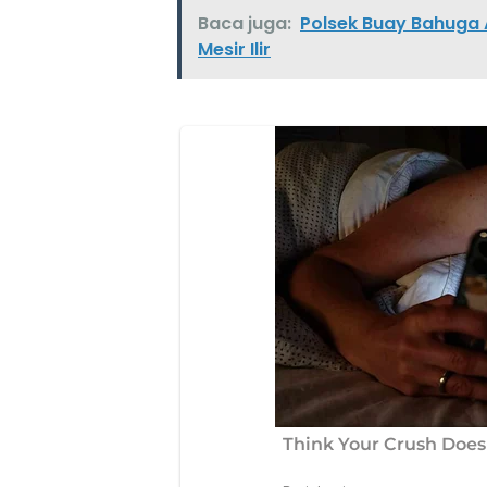
Baca juga:
Polsek Buay Bahuga 
Mesir Ilir