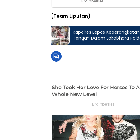
(Team Liputan)
Kapolres Lepas Keberangkatan
Tengah Dalam Lokabhara Pol