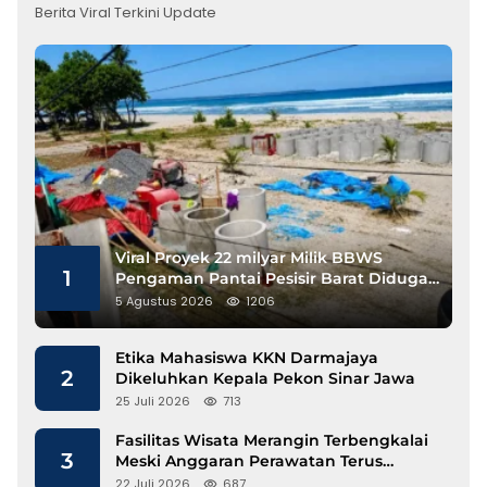
Berita Viral Terkini Update
Viral Proyek 22 milyar Milik BBWS
1
Pengaman Pantai Pesisir Barat Diduga
Gunakan Besi Banci
5 Agustus 2026
1206
Etika Mahasiswa KKN Darmajaya
2
Dikeluhkan Kepala Pekon Sinar Jawa
25 Juli 2026
713
Fasilitas Wisata Merangin Terbengkalai
3
Meski Anggaran Perawatan Terus
Mengalir
22 Juli 2026
687