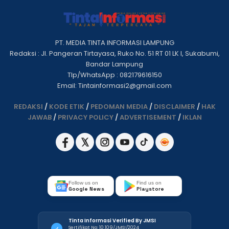
PT. MEDIA TINTA INFORMASI LAMPUNG
Redaksi : Jl. Pangeran Tirtayasa, Ruko No. 51 RT 01 LK I, Sukabumi,
Bandar Lampung
Tlp/WhatsApp : 082179616150
Email: Tintainformasi2@gmail.com
REDAKSI
/
KODE ETIK
/
PEDOMAN MEDIA
/
DISCLAIMER
/
HAK
JAWAB
/
PRIVACY POLICY
/
ADVERTISEMENT
/
IKLAN
Follow us on
Find us on
Google News
Playstore
Tinta Informasi Verified By JMSI
Sertifikat No: 10.109/JMSI/2024
✓