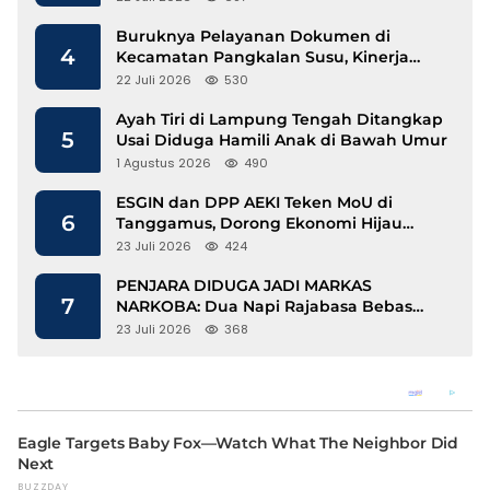
Buruknya Pelayanan Dokumen di
4
Kecamatan Pangkalan Susu, Kinerja
Disdukcapil Langkat Disorot
22 Juli 2026
530
Ayah Tiri di Lampung Tengah Ditangkap
5
Usai Diduga Hamili Anak di Bawah Umur
1 Agustus 2026
490
ESGIN dan DPP AEKI Teken MoU di
6
Tanggamus, Dorong Ekonomi Hijau
Berbasis Kopi dan Perdagangan Karbon
23 Juli 2026
424
PENJARA DIDUGA JADI MARKAS
7
NARKOBA: Dua Napi Rajabasa Bebas
Gunakan HP, Muncul Dugaan
23 Juli 2026
368
Keterlibatan Oknum Petugas