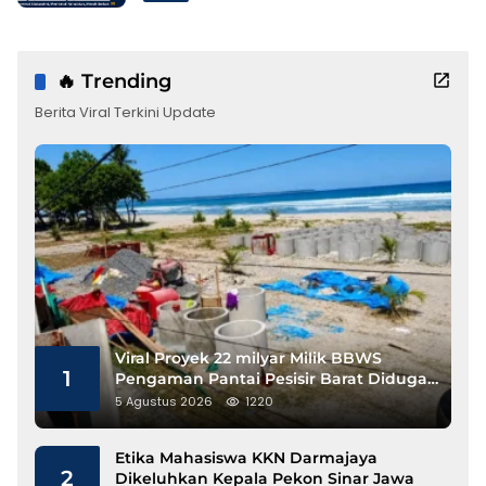
🔥 Trending
Berita Viral Terkini Update
Viral Proyek 22 milyar Milik BBWS
1
Pengaman Pantai Pesisir Barat Diduga
Gunakan Besi Banci
5 Agustus 2026
1220
Etika Mahasiswa KKN Darmajaya
2
Dikeluhkan Kepala Pekon Sinar Jawa