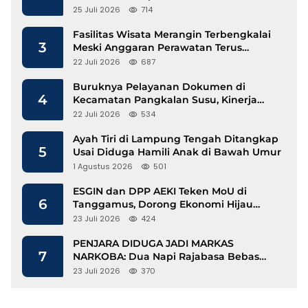
25 Juli 2026
714
Fasilitas Wisata Merangin Terbengkalai
3
Meski Anggaran Perawatan Terus
Mengalir
22 Juli 2026
687
Buruknya Pelayanan Dokumen di
4
Kecamatan Pangkalan Susu, Kinerja
Disdukcapil Langkat Disorot
22 Juli 2026
534
Ayah Tiri di Lampung Tengah Ditangkap
5
Usai Diduga Hamili Anak di Bawah Umur
1 Agustus 2026
501
ESGIN dan DPP AEKI Teken MoU di
6
Tanggamus, Dorong Ekonomi Hijau
Berbasis Kopi dan Perdagangan Karbon
23 Juli 2026
424
PENJARA DIDUGA JADI MARKAS
7
NARKOBA: Dua Napi Rajabasa Bebas
Gunakan HP, Muncul Dugaan
23 Juli 2026
370
Keterlibatan Oknum Petugas