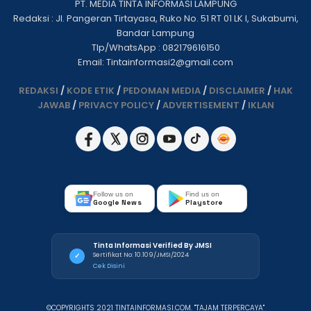
PT. MEDIA TINTA INFORMASI LAMPUNG
Redaksi : Jl. Pangeran Tirtayasa, Ruko No. 51 RT 01 LK I, Sukabumi,
Bandar Lampung
Tlp/WhatsApp : 082179616150
Email: Tintainformasi2@gmail.com
REDAKSI
/
KODE ETIK
/
PEDOMAN MEDIA
/
DISCLAIMER
/
HAK
JAWAB
/
PRIVACY POLICY
/
ADVERTISEMENT
/
IKLAN
Follow us on
Find us on
Google News
Playstore
Tinta Informasi Verified By JMSI
Sertifikat No: 10.109/JMSI/2024
✓
Cek Disini
©COPYRIGHTS 2021 TINTAINFORMASI.COM. "TAJAM TERPERCAYA"