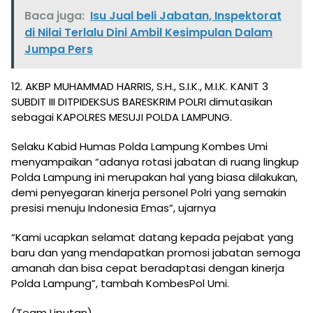
Baca juga:
Isu Jual beli Jabatan, Inspektorat
di Nilai Terlalu Dini Ambil Kesimpulan Dalam
Jumpa Pers
12. AKBP MUHAMMAD HARRIS, S.H., S.I.K., M.I.K. KANIT 3
SUBDIT III DITPIDEKSUS BARESKRIM POLRI dimutasikan
sebagai KAPOLRES MESUJI POLDA LAMPUNG.
Selaku Kabid Humas Polda Lampung Kombes Umi
menyampaikan “adanya rotasi jabatan di ruang lingkup
Polda Lampung ini merupakan hal yang biasa dilakukan,
demi penyegaran kinerja personel Polri yang semakin
presisi menuju Indonesia Emas”, ujarnya
“Kami ucapkan selamat datang kepada pejabat yang
baru dan yang mendapatkan promosi jabatan semoga
amanah dan bisa cepat beradaptasi dengan kinerja
Polda Lampung”, tambah KombesPol Umi.
(Team Liputan)