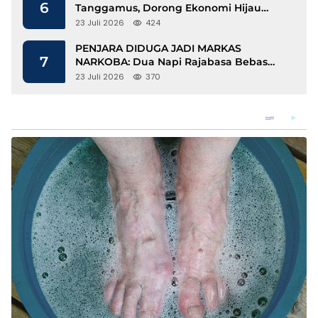
6
Tanggamus, Dorong Ekonomi Hijau
Berbasis Kopi dan Perdagangan Karbon
23 Juli 2026
424
PENJARA DIDUGA JADI MARKAS
7
NARKOBA: Dua Napi Rajabasa Bebas
Gunakan HP, Muncul Dugaan
23 Juli 2026
370
Keterlibatan Oknum Petugas