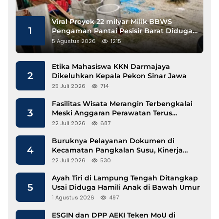
Viral Proyek 22 milyar Milik BBWS
1
Pengaman Pantai Pesisir Barat Diduga
Gunakan Besi Banci
5 Agustus 2026
1215
Etika Mahasiswa KKN Darmajaya
2
Dikeluhkan Kepala Pekon Sinar Jawa
25 Juli 2026
714
Fasilitas Wisata Merangin Terbengkalai
3
Meski Anggaran Perawatan Terus
Mengalir
22 Juli 2026
687
Buruknya Pelayanan Dokumen di
4
Kecamatan Pangkalan Susu, Kinerja
Disdukcapil Langkat Disorot
22 Juli 2026
530
Ayah Tiri di Lampung Tengah Ditangkap
5
Usai Diduga Hamili Anak di Bawah Umur
1 Agustus 2026
497
ESGIN dan DPP AEKI Teken MoU di