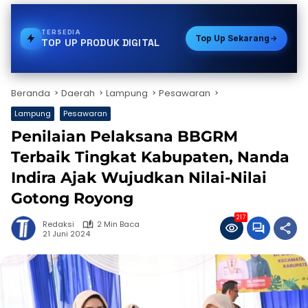
TERSEDIA
VOUCHER GAME
Top Up Sekarang
TOP UP PRODUK DIGITAL
Beranda
Daerah
Lampung
Pesawaran
Lampung
Pesawaran
Penilaian Pelaksana BBGRM
Terbaik Tingkat Kabupaten, Nanda
Indira Ajak Wujudkan Nilai-Nilai
Gotong Royong
217
Redaksi
2 Min Baca
21 Juni 2024