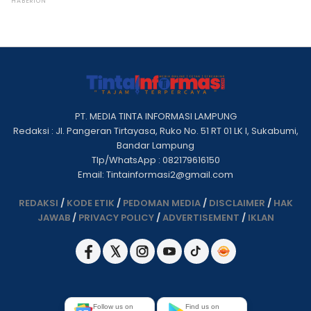
PT. MEDIA TINTA INFORMASI LAMPUNG
Redaksi : Jl. Pangeran Tirtayasa, Ruko No. 51 RT 01 LK I, Sukabumi,
Bandar Lampung
Tlp/WhatsApp : 082179616150
Email: Tintainformasi2@gmail.com
REDAKSI
/
KODE ETIK
/
PEDOMAN MEDIA
/
DISCLAIMER
/
HAK
JAWAB
/
PRIVACY POLICY
/
ADVERTISEMENT
/
IKLAN
Follow us on
Find us on