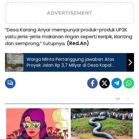
ADVERTISEMENT
“Desa Karang Anyar mempunyai produk-produk UP2K
yaitu jenis-jenis makanan ringan seperti keripik, klanting
dan semprong,” tutupnya.
(Red.An)
Warga Minta Pertanggung jawaban Atas
Proyek Jalan Rp 3,7 Milyar di Desa Kapal
Merah Yang Rusak Parah