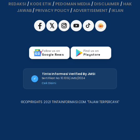
REDAKSI
/
KODE ETIK
/
PEDOMAN MEDIA
/
DISCLAIMER
/
HAK
JAWAB
/
PRIVACY POLICY
/
ADVERTISEMENT
/
IKLAN
Follow us on
Find us on
Google News
Playstore
Tinta Informasi Verified By JMSI
Sertifikat No: 10.109/JMSI/2024
✓
Cek Disini
©COPYRIGHTS 2021 TINTAINFORMASI.COM. "TAJAM TERPERCAYA"