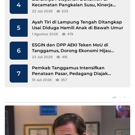
4
Kecamatan Pangkalan Susu, Kinerja
Disdukcapil Langkat Disorot
22 Juli 2026
523
Ayah Tiri di Lampung Tengah Ditangkap
5
Usai Diduga Hamili Anak di Bawah Umur
1 Agustus 2026
479
ESGIN dan DPP AEKI Teken MoU di
6
Tanggamus, Dorong Ekonomi Hijau
Berbasis Kopi dan Perdagangan Karbon
23 Juli 2026
416
Pemkab Tanggamus Intensifkan
7
Penataan Pasar, Pedagang Diajak
Tempati Pasar Modern Talang Padang
19 Juli 2026
357