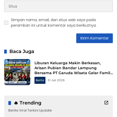
Simpan nama, email, dan situs web saya pada
peramban ini untuk komentar saya berikutnya.
Baca Juga
Liburan Keluarga Makin Berkesan,
Arisan Pubian Bandar Lampung
Bersama PT Garuda Wisata Gelar Family
Gathering ke Bandung
Berita
31 Juli 2026
🔥 Trending
Berita Viral Terkini Update