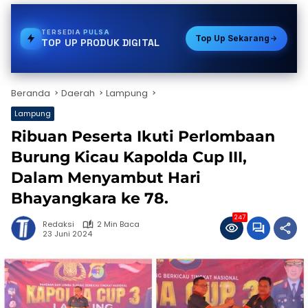
TERSEDIA
VOUCHER GAME
Top Up Sekarang
TOP UP PRODUK DIGITAL
Beranda
Daerah
Lampung
Lampung
Ribuan Peserta Ikuti Perlombaan
Burung Kicau Kapolda Cup III,
Dalam Menyambut Hari
Bhayangkara ke 78.
247
Redaksi
2 Min Baca
23 Juni 2024