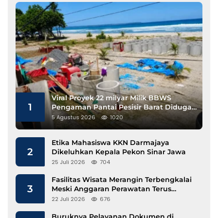
Viral Proyek 22 milyar Milik BBWS
1
Pengaman Pantai Pesisir Barat Diduga
Gunakan Besi Banci
5 Agustus 2026
1020
Etika Mahasiswa KKN Darmajaya
2
Dikeluhkan Kepala Pekon Sinar Jawa
25 Juli 2026
704
Fasilitas Wisata Merangin Terbengkalai
3
Meski Anggaran Perawatan Terus
Mengalir
22 Juli 2026
676
Buruknya Pelayanan Dokumen di