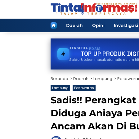
Langsung
ke
konten
Home
Daerah
Opini
Investigasi
TERSEDIA
STREAMING
TOP UP PRODUK DIGI
Saldo & token masuk otomatis dalam hi
Beranda
Daerah
Lampung
Pesawara
Lampung
Pesawaran
Sadis!! Perangkat
Diduga Aniaya Pe
Ancam Akan Di 