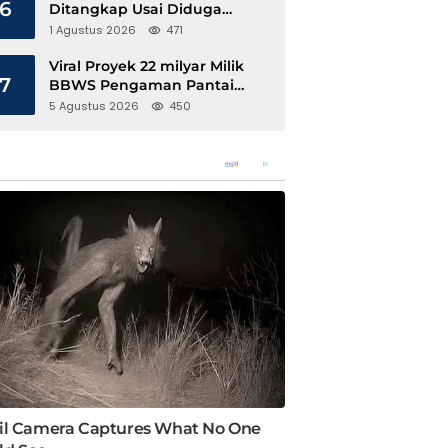
6
Ditangkap Usai Diduga
Hamili Anak di Bawah Umur
1 Agustus 2026
471
Viral Proyek 22 milyar Milik
7
BBWS Pengaman Pantai
Pesisir Barat Diduga
5 Agustus 2026
450
Gunakan Besi Banci