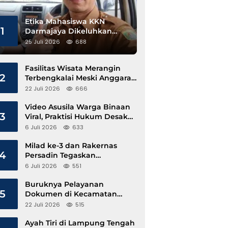
Etika Mahasiswa KKN
1
Darmajaya Dikeluhkan
Kepala Pekon Sinar Jawa
25 Juli 2026
688
Fasilitas Wisata Merangin
2
Terbengkalai Meski Anggaran
Perawatan Terus Mengalir
22 Juli 2026
666
Video Asusila Warga Binaan
3
Viral, Praktisi Hukum Desak
Evaluasi Lapas Tanjung Raja
6 Juli 2026
633
Milad ke-3 dan Rakernas
4
Persadin Tegaskan
Komitmen Transformasi
6 Juli 2026
551
Advokat Profesional di Era
Digital
Buruknya Pelayanan
5
Dokumen di Kecamatan
Pangkalan Susu, Kinerja
22 Juli 2026
515
Disdukcapil Langkat Disorot
Ayah Tiri di Lampung Tengah