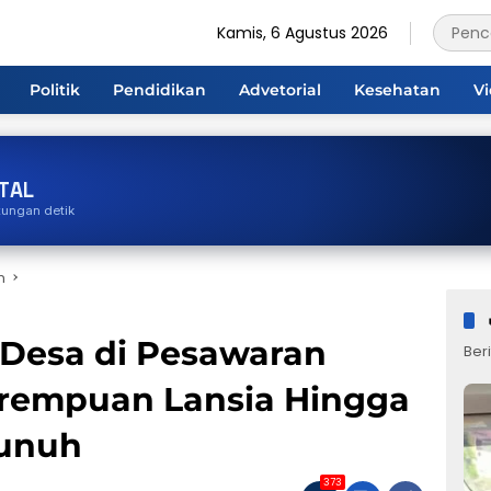
Kamis, 6 Agustus 2026
Politik
Pendidikan
Advetorial
Kesehatan
V
TAL
tungan detik
n
 Desa di Pesawaran
Beri
rempuan Lansia Hingga
Bunuh
373