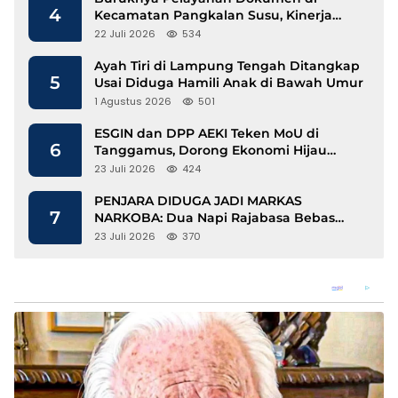
4
Kecamatan Pangkalan Susu, Kinerja
Disdukcapil Langkat Disorot
22 Juli 2026
534
Ayah Tiri di Lampung Tengah Ditangkap
5
Usai Diduga Hamili Anak di Bawah Umur
1 Agustus 2026
501
ESGIN dan DPP AEKI Teken MoU di
6
Tanggamus, Dorong Ekonomi Hijau
Berbasis Kopi dan Perdagangan Karbon
23 Juli 2026
424
PENJARA DIDUGA JADI MARKAS
7
NARKOBA: Dua Napi Rajabasa Bebas
Gunakan HP, Muncul Dugaan
23 Juli 2026
370
Keterlibatan Oknum Petugas