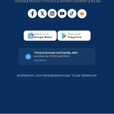
JAWAB
/
PRIVACY POLICY
/
ADVERTISEMENT
/
IKLAN
Follow us on
Find us on
Google News
Playstore
Tinta Informasi Verified By JMSI
Sertifikat No: 10.109/JMSI/2024
✓
Cek Disini
©COPYRIGHTS 2021 TINTAINFORMASI.COM. "TAJAM TERPERCAYA"