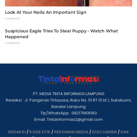
PT. MEDIA TINTA INFORMASI LAMPUNG
Redaksi : Jl. Pangeran Tirtayasa, Ruko No. 51 RT 01 LK I, Sukabumi,
Bandar Lampung
Tlp/WhatsApp : 082179616150
Email: Tintainformasi2@gmail.com
REDAKSI
/
KODE ETIK
/
PEDOMAN MEDIA
/
DISCLAIMER
/
HAK