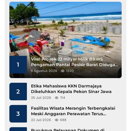
Viral Proyek 22 milyar Milik BBWS
1
Pengaman Pantai Pesisir Barat Diduga
Gunakan Besi Banci
5 Agustus 2026
1220
Etika Mahasiswa KKN Darmajaya
2
Dikeluhkan Kepala Pekon Sinar Jawa
25 Juli 2026
714
Fasilitas Wisata Merangin Terbengkalai
3
Meski Anggaran Perawatan Terus
Mengalir
22 Juli 2026
688
Buruknya Pelayanan Dokumen di