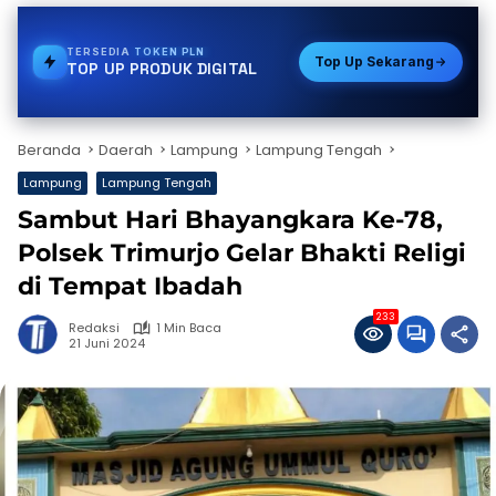
TERSEDIA
E-WALLET
Top Up Sekarang
TOP UP PRODUK DIGITAL
Beranda
Daerah
Lampung
Lampung Tengah
Lampung
Lampung Tengah
Sambut Hari Bhayangkara Ke-78,
Polsek Trimurjo Gelar Bhakti Religi
di Tempat Ibadah
233
Redaksi
1 Min Baca
21 Juni 2024