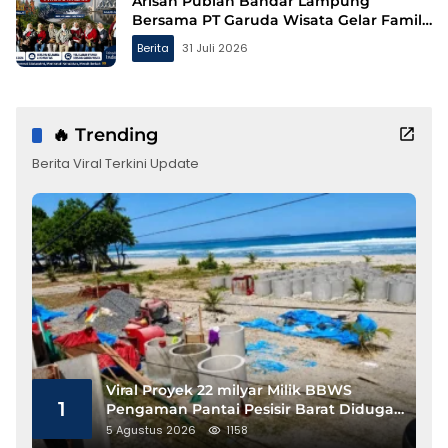
Arisan Pubian Bandar Lampung
Bersama PT Garuda Wisata Gelar Family
Gathering ke Bandung
Berita
31 Juli 2026
🔥 Trending
Berita Viral Terkini Update
Viral Proyek 22 milyar Milik BBWS
1
Pengaman Pantai Pesisir Barat Diduga
Gunakan Besi Banci
5 Agustus 2026
1158