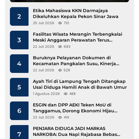
Etika Mahasiswa KKN Darmajaya
2
Dikeluhkan Kepala Pekon Sinar Jawa
25 Juli 2026
710
Fasilitas Wisata Merangin Terbengkalai
3
Meski Anggaran Perawatan Terus
Mengalir
22 Juli 2026
683
Buruknya Pelayanan Dokumen di
4
Kecamatan Pangkalan Susu, Kinerja
Disdukcapil Langkat Disorot
22 Juli 2026
528
Ayah Tiri di Lampung Tengah Ditangkap
5
Usai Diduga Hamili Anak di Bawah Umur
1 Agustus 2026
488
ESGIN dan DPP AEKI Teken MoU di
6
Tanggamus, Dorong Ekonomi Hijau
Berbasis Kopi dan Perdagangan Karbon
23 Juli 2026
419
PENJARA DIDUGA JADI MARKAS
7
NARKOBA: Dua Napi Rajabasa Bebas