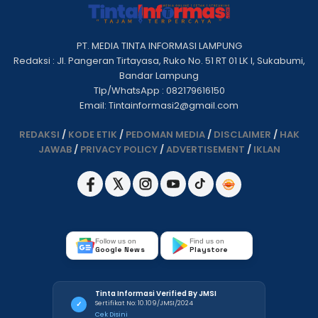
PT. MEDIA TINTA INFORMASI LAMPUNG
Redaksi : Jl. Pangeran Tirtayasa, Ruko No. 51 RT 01 LK I, Sukabumi,
Bandar Lampung
Tlp/WhatsApp : 082179616150
Email: Tintainformasi2@gmail.com
REDAKSI
/
KODE ETIK
/
PEDOMAN MEDIA
/
DISCLAIMER
/
HAK
JAWAB
/
PRIVACY POLICY
/
ADVERTISEMENT
/
IKLAN
Follow us on
Find us on
Google News
Playstore
Tinta Informasi Verified By JMSI
Sertifikat No: 10.109/JMSI/2024
✓
Cek Disini