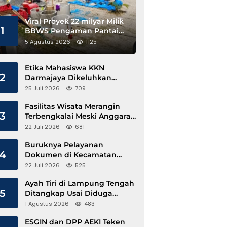
Viral Proyek 22 milyar Milik
1
BBWS Pengaman Pantai
Pesisir Barat Diduga
5 Agustus 2026
1125
Gunakan Besi Banci
Etika Mahasiswa KKN
2
Darmajaya Dikeluhkan
Kepala Pekon Sinar Jawa
25 Juli 2026
709
Fasilitas Wisata Merangin
3
Terbengkalai Meski Anggaran
Perawatan Terus Mengalir
22 Juli 2026
681
Buruknya Pelayanan
4
Dokumen di Kecamatan
Pangkalan Susu, Kinerja
22 Juli 2026
525
Disdukcapil Langkat Disorot
Ayah Tiri di Lampung Tengah
5
Ditangkap Usai Diduga
Hamili Anak di Bawah Umur
1 Agustus 2026
483
ESGIN dan DPP AEKI Teken