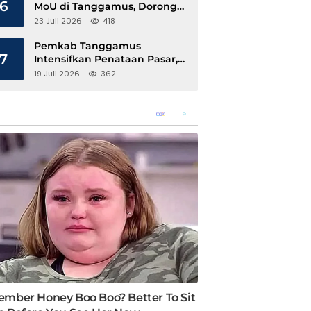
6
MoU di Tanggamus, Dorong
Ekonomi Hijau Berbasis Kopi
23 Juli 2026
418
dan Perdagangan Karbon
Pemkab Tanggamus
7
Intensifkan Penataan Pasar,
Pedagang Diajak Tempati
19 Juli 2026
362
Pasar Modern Talang Padang