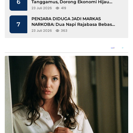
6
Tanggamus, Dorong Ekonomi Hijau
Berbasis Kopi dan Perdagangan Karbon
23 Juli 2026
419
PENJARA DIDUGA JADI MARKAS
7
NARKOBA: Dua Napi Rajabasa Bebas
Gunakan HP, Muncul Dugaan
23 Juli 2026
363
Keterlibatan Oknum Petugas