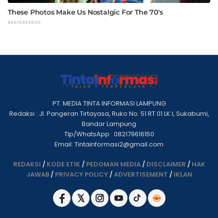
PT. MEDIA TINTA INFORMASI LAMPUNG
Redaksi : Jl. Pangeran Tirtayasa, Ruko No. 51 RT 01 LK I, Sukabumi,
Bandar Lampung
Tlp/WhatsApp : 082179616150
Email: Tintainformasi2@gmail.com
REDAKSI
/
KODE ETIK
/
PEDOMAN MEDIA
/
DISCLAIMER
/
HAK
JAWAB
/
PRIVACY POLICY
/
ADVERTISEMENT
/
IKLAN