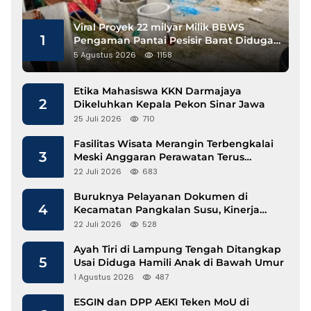
Viral Proyek 22 milyar Milik BBWS
1
Pengaman Pantai Pesisir Barat Diduga
Gunakan Besi Banci
5 Agustus 2026
1158
Etika Mahasiswa KKN Darmajaya
2
Dikeluhkan Kepala Pekon Sinar Jawa
25 Juli 2026
710
Fasilitas Wisata Merangin Terbengkalai
3
Meski Anggaran Perawatan Terus
Mengalir
22 Juli 2026
683
Buruknya Pelayanan Dokumen di
4
Kecamatan Pangkalan Susu, Kinerja
Disdukcapil Langkat Disorot
22 Juli 2026
528
Ayah Tiri di Lampung Tengah Ditangkap
5
Usai Diduga Hamili Anak di Bawah Umur
1 Agustus 2026
487
ESGIN dan DPP AEKI Teken MoU di