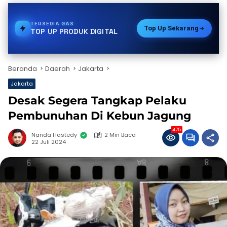
TERSEDIA
PDAM
Top Up Sekarang
TOP UP PRODUK DIGITAL
Beranda
Daerah
Jakarta
Jakarta
Desak Segera Tangkap Pelaku
Pembunuhan Di Kebun Jagung
475
Nanda Hastedy
2 Min Baca
22 Juli 2024