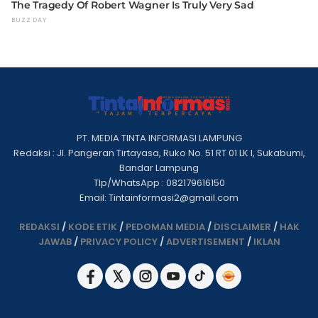
PT. MEDIA TINTA INFORMASI LAMPUNG
Redaksi : Jl. Pangeran Tirtayasa, Ruko No. 51 RT 01 LK I, Sukabumi,
Bandar Lampung
Tlp/WhatsApp : 082179616150
Email: Tintainformasi2@gmail.com
REDAKSI
/
KODE ETIK
/
PEDOMAN MEDIA
/
DISCLAIMER
/
HAK
JAWAB
/
PRIVACY POLICY
/
ADVERTISEMENT
/
IKLAN