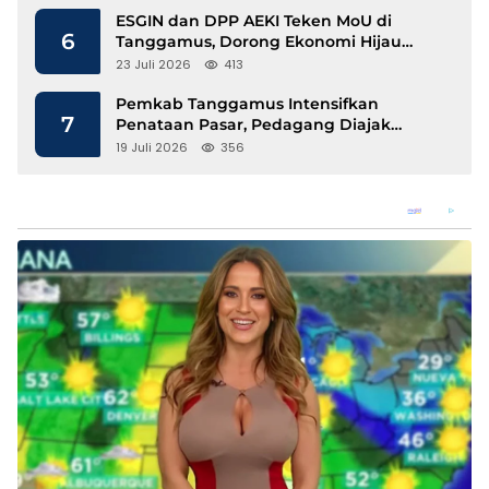
ESGIN dan DPP AEKI Teken MoU di
6
Tanggamus, Dorong Ekonomi Hijau
Berbasis Kopi dan Perdagangan Karbon
23 Juli 2026
413
Pemkab Tanggamus Intensifkan
7
Penataan Pasar, Pedagang Diajak
Tempati Pasar Modern Talang Padang
19 Juli 2026
356