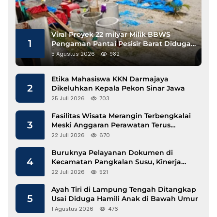
Viral Proyek 22 milyar Milik BBWS
1
Pengaman Pantai Pesisir Barat Diduga
Gunakan Besi Banci
5 Agustus 2026
982
Etika Mahasiswa KKN Darmajaya
2
Dikeluhkan Kepala Pekon Sinar Jawa
25 Juli 2026
703
Fasilitas Wisata Merangin Terbengkalai
3
Meski Anggaran Perawatan Terus
Mengalir
22 Juli 2026
670
Buruknya Pelayanan Dokumen di
4
Kecamatan Pangkalan Susu, Kinerja
Disdukcapil Langkat Disorot
22 Juli 2026
521
Ayah Tiri di Lampung Tengah Ditangkap
5
Usai Diduga Hamili Anak di Bawah Umur
1 Agustus 2026
476