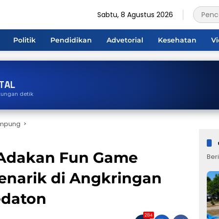
Sabtu, 8 Agustus 2026
Politik
Pendidikan
Advetorial
Kesehatan
V
TAL
tungan detik
ampung
 Adakan Fun Game
Beri
narik di Angkringan
edaton
284