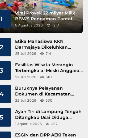
Viral Proyek 22 milyar Milik
1
BBWS Pengaman Pantai
Pesisir Barat Diduga
5 Agustus 2026
1213
Gunakan Besi Banci
Etika Mahasiswa KKN
2
Darmajaya Dikeluhkan
Kepala Pekon Sinar Jawa
25 Juli 2026
714
Fasilitas Wisata Merangin
3
Terbengkalai Meski Anggaran
Perawatan Terus Mengalir
22 Juli 2026
687
Buruknya Pelayanan
4
Dokumen di Kecamatan
Pangkalan Susu, Kinerja
22 Juli 2026
530
Disdukcapil Langkat Disorot
Ayah Tiri di Lampung Tengah
5
Ditangkap Usai Diduga
Hamili Anak di Bawah Umur
1 Agustus 2026
497
ESGIN dan DPP AEKI Teken