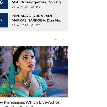
6
MoU di Tanggamus, Dorong
Ekonomi Hijau Berbasis Kopi
23 Juli 2026
424
dan Perdagangan Karbon
PENJARA DIDUGA JADI
7
MARKAS NARKOBA: Dua Napi
Rajabasa Bebas Gunakan HP,
23 Juli 2026
370
Muncul Dugaan Keterlibatan
Oknum Petugas