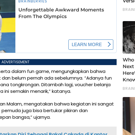
ADVERTISEMENT
t serta dalam fun game, mengungkapkan bahwa
k dan belum pernah ada sebelumnya. “Adanya fun
sana tongkrongan. Ditambah lagi, voucher belanja
 ini semakin menarik,” katanya.
janan Malam, mengatakan bahwa kegiatan ini sangat
ai pemuda juga bisa bertukar pikiran dan
epan bangsa,” ujarnya.
arkan Diri Sebagai Bakal Cakada di Kantor