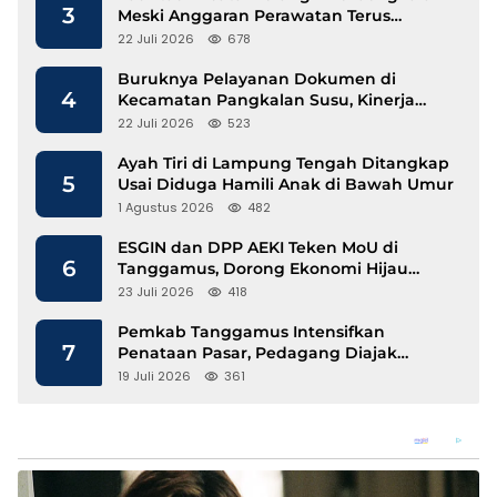
3
Meski Anggaran Perawatan Terus
Mengalir
22 Juli 2026
678
Buruknya Pelayanan Dokumen di
4
Kecamatan Pangkalan Susu, Kinerja
Disdukcapil Langkat Disorot
22 Juli 2026
523
Ayah Tiri di Lampung Tengah Ditangkap
5
Usai Diduga Hamili Anak di Bawah Umur
1 Agustus 2026
482
ESGIN dan DPP AEKI Teken MoU di
6
Tanggamus, Dorong Ekonomi Hijau
Berbasis Kopi dan Perdagangan Karbon
23 Juli 2026
418
Pemkab Tanggamus Intensifkan
7
Penataan Pasar, Pedagang Diajak
Tempati Pasar Modern Talang Padang
19 Juli 2026
361