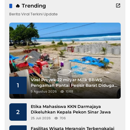
🔥 Trending
Berita Viral Terkini Update
Viral Proyek 22 milyar Milik BBWS
1
Pengaman Pantai Pesisir Barat Diduga
Gunakan Besi Banci
5 Agustus 2026
1088
Etika Mahasiswa KKN Darmajaya
2
Dikeluhkan Kepala Pekon Sinar Jawa
25 Juli 2026
706
Fasilitas Wisata Merangin Terbengkalai