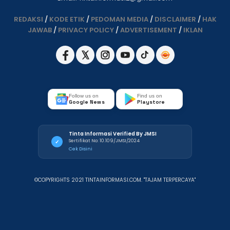
REDAKSI
/
KODE ETIK
/
PEDOMAN MEDIA
/
DISCLAIMER
/
HAK
JAWAB
/
PRIVACY POLICY
/
ADVERTISEMENT
/
IKLAN
Follow us on
Find us on
Google News
Playstore
Tinta Informasi Verified By JMSI
Sertifikat No: 10.109/JMSI/2024
✓
Cek Disini
©COPYRIGHTS 2021 TINTAINFORMASI.COM. "TAJAM TERPERCAYA"