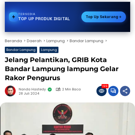
TERSEDIA
GAS
Top Up Sekarang
TOP UP PRODUK DIGITAL
Beranda
Daerah
Lampung
Bandar Lampung
Bandar Lampung
Lampung
Jelang Pelantikan, GRIB Kota
Bandar Lampung lampung Gelar
Rakor Pengurus
199
Nanda Hastedy
2 Min Baca
28 Juli 2024