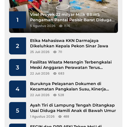
Viral Proyek 22 milyar Milik BBWS
1
Pengaman Pantai Pesisir Barat Diduga
Gunakan Besi Banci
5 Agustus 2026
1176
Etika Mahasiswa KKN Darmajaya
2
Dikeluhkan Kepala Pekon Sinar Jawa
25 Juli 2026
711
Fasilitas Wisata Merangin Terbengkalai
3
Meski Anggaran Perawatan Terus
Mengalir
22 Juli 2026
683
Buruknya Pelayanan Dokumen di
4
Kecamatan Pangkalan Susu, Kinerja
Disdukcapil Langkat Disorot
22 Juli 2026
528
Ayah Tiri di Lampung Tengah Ditangkap
5
Usai Diduga Hamili Anak di Bawah Umur
1 Agustus 2026
488
ESGIN dan DPP AEKI Teken MoU di