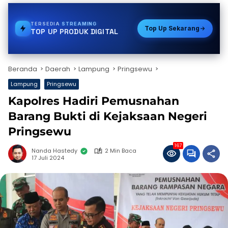
TERSEDIA
PULSA
Top Up Sekarang
TOP UP PRODUK DIGITAL
Beranda
Daerah
Lampung
Pringsewu
Lampung
Pringsewu
Kapolres Hadiri Pemusnahan
Barang Bukti di Kejaksaan Negeri
Pringsewu
167
Nanda Hastedy
2 Min Baca
17 Juli 2024