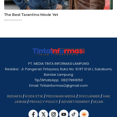
PT. MEDIA TINTA INFORMASI LAMPUNG
Redaksi : Jl. Pangeran Tirtayasa, Ruko No. 51 RT 01 LK I, Sukabumi,
Bandar Lampung
Tlp/WhatsApp : 082179616150
Email: Tintainformasi2@gmail.com
REDAKSI
/
KODE ETIK
/
PEDOMAN MEDIA
/
DISCLAIMER
/
HAK
JAWAB
/
PRIVACY POLICY
/
ADVERTISEMENT
/
IKLAN