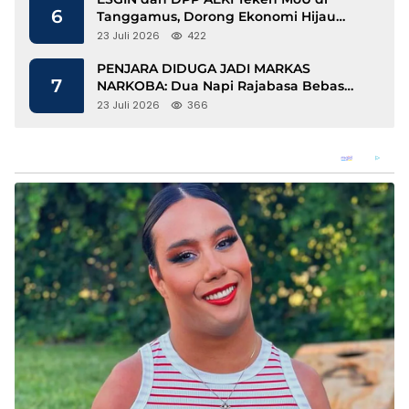
6
Tanggamus, Dorong Ekonomi Hijau
Berbasis Kopi dan Perdagangan Karbon
23 Juli 2026
422
PENJARA DIDUGA JADI MARKAS
7
NARKOBA: Dua Napi Rajabasa Bebas
Gunakan HP, Muncul Dugaan
23 Juli 2026
366
Keterlibatan Oknum Petugas