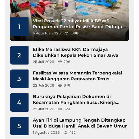
Viral Proyek 22 milyar Milik BBWS
1
Pengaman Pantai Pesisir Barat Diduga
Gunakan Besi Banci
5 Agustus 2026
1088
Etika Mahasiswa KKN Darmajaya
2
Dikeluhkan Kepala Pekon Sinar Jawa
25 Juli 2026
706
Fasilitas Wisata Merangin Terbengkalai
3
Meski Anggaran Perawatan Terus
Mengalir
22 Juli 2026
678
Buruknya Pelayanan Dokumen di
4
Kecamatan Pangkalan Susu, Kinerja
Disdukcapil Langkat Disorot
22 Juli 2026
523
Ayah Tiri di Lampung Tengah Ditangkap
5
Usai Diduga Hamili Anak di Bawah Umur
1 Agustus 2026
482