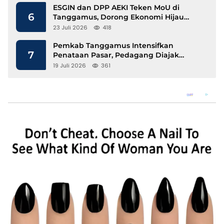
ESGIN dan DPP AEKI Teken MoU di
6
Tanggamus, Dorong Ekonomi Hijau
Berbasis Kopi dan Perdagangan Karbon
23 Juli 2026
418
Pemkab Tanggamus Intensifkan
7
Penataan Pasar, Pedagang Diajak
Tempati Pasar Modern Talang Padang
19 Juli 2026
361