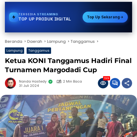
TERSEDIA
TOKEN PLN
Top Up Sekarang
TOP UP PRODUK DIGITAL
Beranda
Daerah
Lampung
Tanggamus
Lampung
Tanggamus
Ketua KONI Tanggamus Hadiri Final
Turnamen Margodadi Cup
199
Nanda Hastedy
2 Min Baca
31 Juli 2024