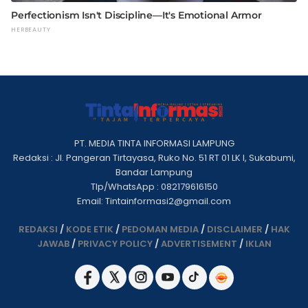
PT. MEDIA TINTA INFORMASI LAMPUNG
Redaksi : Jl. Pangeran Tirtayasa, Ruko No. 51 RT 01 LK I, Sukabumi,
Bandar Lampung
Tlp/WhatsApp : 082179616150
Email: Tintainformasi2@gmail.com
REDAKSI
/
KODE ETIK
/
PEDOMAN MEDIA
/
DISCLAIMER
/
HAK
JAWAB
/
PRIVACY POLICY
/
ADVERTISEMENT
/
IKLAN