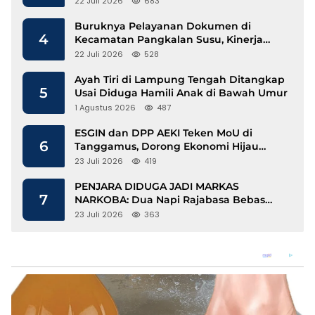
22 Juli 2026
683
Buruknya Pelayanan Dokumen di
4
Kecamatan Pangkalan Susu, Kinerja
Disdukcapil Langkat Disorot
22 Juli 2026
528
Ayah Tiri di Lampung Tengah Ditangkap
5
Usai Diduga Hamili Anak di Bawah Umur
1 Agustus 2026
487
ESGIN dan DPP AEKI Teken MoU di
6
Tanggamus, Dorong Ekonomi Hijau
Berbasis Kopi dan Perdagangan Karbon
23 Juli 2026
419
PENJARA DIDUGA JADI MARKAS
7
NARKOBA: Dua Napi Rajabasa Bebas
Gunakan HP, Muncul Dugaan
23 Juli 2026
363
Keterlibatan Oknum Petugas