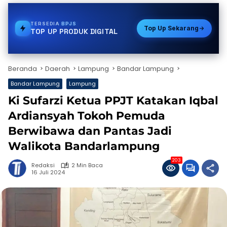
TERSEDIA
TOKEN PLN
Top Up Sekarang
TOP UP PRODUK DIGITAL
Beranda
Daerah
Lampung
Bandar Lampung
Bandar Lampung
Lampung
Ki Sufarzi Ketua PPJT Katakan Iqbal
Ardiansyah Tokoh Pemuda
Berwibawa dan Pantas Jadi
Walikota Bandarlampung
203
Redaksi
2 Min Baca
16 Juli 2024