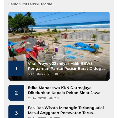
Berita Viral Terkini Update
Viral Proyek 22 milyar Milik BBWS
1
Pengaman Pantai Pesisir Barat Diduga
Gunakan Besi Banci
5 Agustus 2026
1156
Etika Mahasiswa KKN Darmajaya
2
Dikeluhkan Kepala Pekon Sinar Jawa
25 Juli 2026
710
Fasilitas Wisata Merangin Terbengkalai
3
Meski Anggaran Perawatan Terus
Mengalir