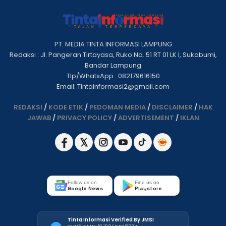
PT. MEDIA TINTA INFORMASI LAMPUNG
Redaksi : Jl. Pangeran Tirtayasa, Ruko No. 51 RT 01 LK I, Sukabumi,
Bandar Lampung
Tlp/WhatsApp : 082179616150
Email: Tintainformasi2@gmail.com
REDAKSI
/
KODE ETIK
/
PEDOMAN MEDIA
/
DISCLAIMER
/
HAK
JAWAB
/
PRIVACY POLICY
/
ADVERTISEMENT
/
IKLAN
Follow us on
Find us on
Google News
Playstore
Tinta Informasi Verified By JMSI