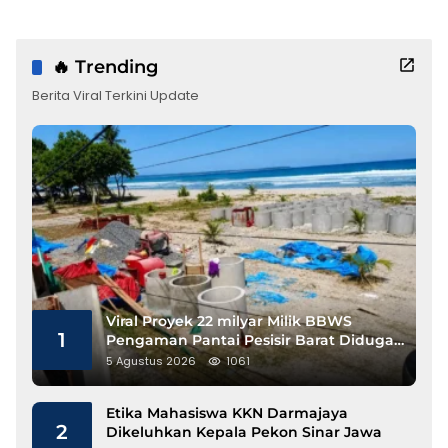
🔥 Trending
Berita Viral Terkini Update
Viral Proyek 22 milyar Milik BBWS
1
Pengaman Pantai Pesisir Barat Diduga
Gunakan Besi Banci
5 Agustus 2026
1061
Etika Mahasiswa KKN Darmajaya
2
Dikeluhkan Kepala Pekon Sinar Jawa