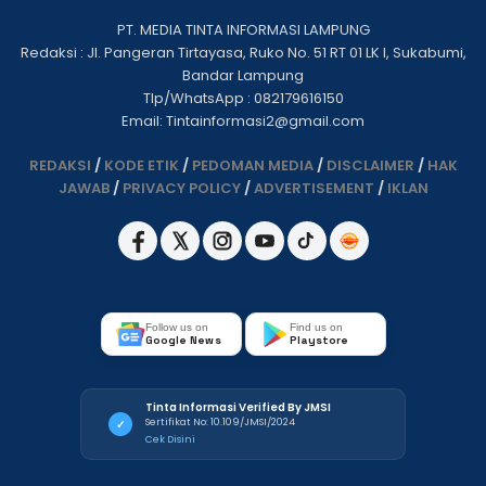
PT. MEDIA TINTA INFORMASI LAMPUNG
Redaksi : Jl. Pangeran Tirtayasa, Ruko No. 51 RT 01 LK I, Sukabumi,
Bandar Lampung
Tlp/WhatsApp : 082179616150
Email: Tintainformasi2@gmail.com
REDAKSI
/
KODE ETIK
/
PEDOMAN MEDIA
/
DISCLAIMER
/
HAK
JAWAB
/
PRIVACY POLICY
/
ADVERTISEMENT
/
IKLAN
Follow us on
Find us on
Google News
Playstore
Tinta Informasi Verified By JMSI
Sertifikat No: 10.109/JMSI/2024
✓
Cek Disini