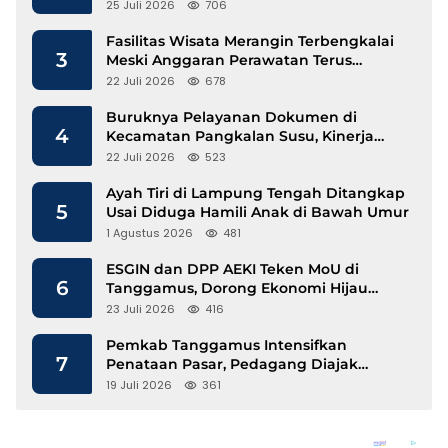
25 Juli 2026
706
Fasilitas Wisata Merangin Terbengkalai
3
Meski Anggaran Perawatan Terus
Mengalir
22 Juli 2026
678
Buruknya Pelayanan Dokumen di
4
Kecamatan Pangkalan Susu, Kinerja
Disdukcapil Langkat Disorot
22 Juli 2026
523
Ayah Tiri di Lampung Tengah Ditangkap
5
Usai Diduga Hamili Anak di Bawah Umur
1 Agustus 2026
481
ESGIN dan DPP AEKI Teken MoU di
6
Tanggamus, Dorong Ekonomi Hijau
Berbasis Kopi dan Perdagangan Karbon
23 Juli 2026
416
Pemkab Tanggamus Intensifkan
7
Penataan Pasar, Pedagang Diajak
Tempati Pasar Modern Talang Padang
19 Juli 2026
361