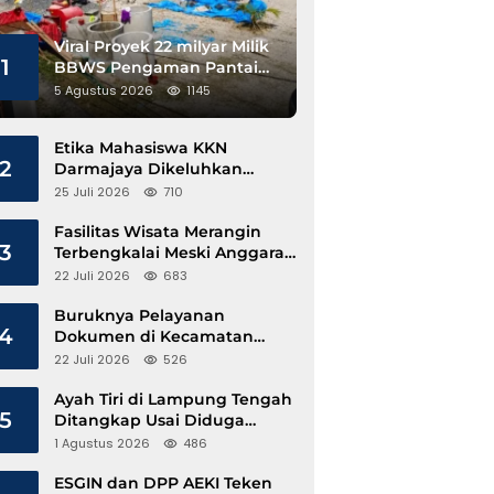
Viral Proyek 22 milyar Milik
1
BBWS Pengaman Pantai
Pesisir Barat Diduga
5 Agustus 2026
1145
Gunakan Besi Banci
Etika Mahasiswa KKN
2
Darmajaya Dikeluhkan
Kepala Pekon Sinar Jawa
25 Juli 2026
710
Fasilitas Wisata Merangin
3
Terbengkalai Meski Anggaran
Perawatan Terus Mengalir
22 Juli 2026
683
Buruknya Pelayanan
4
Dokumen di Kecamatan
Pangkalan Susu, Kinerja
22 Juli 2026
526
Disdukcapil Langkat Disorot
Ayah Tiri di Lampung Tengah
5
Ditangkap Usai Diduga
Hamili Anak di Bawah Umur
1 Agustus 2026
486
ESGIN dan DPP AEKI Teken