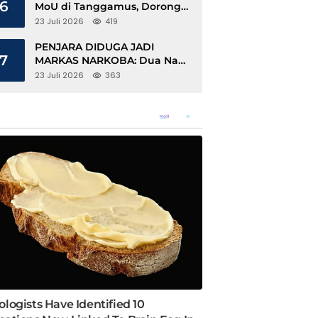
6
MoU di Tanggamus, Dorong
Ekonomi Hijau Berbasis Kopi
23 Juli 2026
419
dan Perdagangan Karbon
PENJARA DIDUGA JADI
7
MARKAS NARKOBA: Dua Napi
Rajabasa Bebas Gunakan HP,
23 Juli 2026
363
Muncul Dugaan Keterlibatan
Oknum Petugas