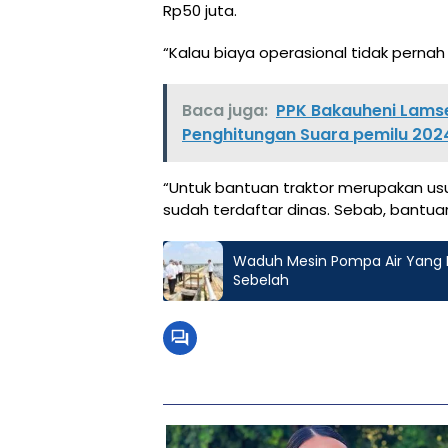
Rp50 juta.
“Kalau biaya operasional tidak perna
Baca juga:
PPK Bakauheni Lamsel
Penghitungan Suara pemilu 2024,
“Untuk bantuan traktor merupakan us
sudah terdaftar dinas. Sebab, bantuan
Waduh Mesin Pompa Air Yang D
Sebelah