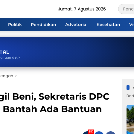
Jumat, 7 Agustus 2026
Politik
Pendidikan
Advetorial
Kesehatan
V
TAL
tungan detik
Tengah
gil Beni, Sekretaris DPC
Beri
g Bantah Ada Bantuan
387