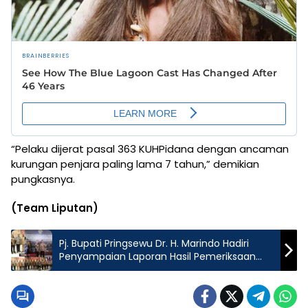
“Pelaku dijerat pasal 363 KUHPidana dengan ancaman
kurungan penjara paling lama 7 tahun,” demikian
pungkasnya.
(Team Liputan)
Pj. Bupati Pringsewu Dr. H. Marindo Hadiri
Penyampaian Laporan Hasil Pemeriksaan
LKPP dan IHPS II Tahun 2023 di Jakarta