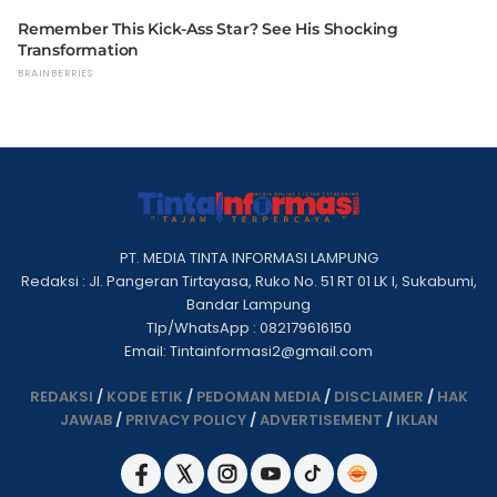
PT. MEDIA TINTA INFORMASI LAMPUNG
Redaksi : Jl. Pangeran Tirtayasa, Ruko No. 51 RT 01 LK I, Sukabumi,
Bandar Lampung
Tlp/WhatsApp : 082179616150
Email: Tintainformasi2@gmail.com
REDAKSI
/
KODE ETIK
/
PEDOMAN MEDIA
/
DISCLAIMER
/
HAK
JAWAB
/
PRIVACY POLICY
/
ADVERTISEMENT
/
IKLAN