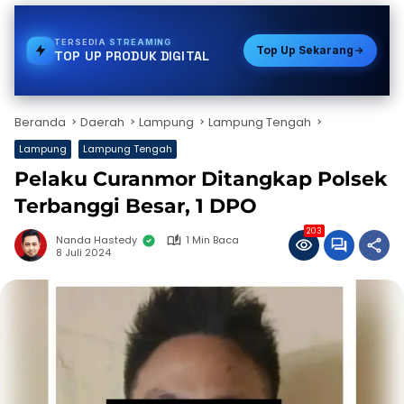
TERSEDIA
BPJS
Top Up Sekarang
TOP UP PRODUK DIGITAL
Beranda
Daerah
Lampung
Lampung Tengah
Lampung
Lampung Tengah
Pelaku Curanmor Ditangkap Polsek
Terbanggi Besar, 1 DPO
203
Nanda Hastedy
1 Min Baca
8 Juli 2024