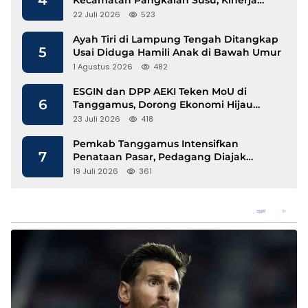
Disdukcapil Langkat Disorot
22 Juli 2026
523
Ayah Tiri di Lampung Tengah Ditangkap
5
Usai Diduga Hamili Anak di Bawah Umur
1 Agustus 2026
482
ESGIN dan DPP AEKI Teken MoU di
6
Tanggamus, Dorong Ekonomi Hijau
Berbasis Kopi dan Perdagangan Karbon
23 Juli 2026
418
Pemkab Tanggamus Intensifkan
7
Penataan Pasar, Pedagang Diajak
Tempati Pasar Modern Talang Padang
19 Juli 2026
361