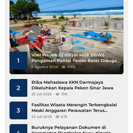
Viral Proyek 22 milyar Milik BBWS
1
Pengaman Pantai Pesisir Barat Diduga
Gunakan Besi Banci
5 Agustus 2026
1086
Etika Mahasiswa KKN Darmajaya
2
Dikeluhkan Kepala Pekon Sinar Jawa
25 Juli 2026
706
Fasilitas Wisata Merangin Terbengkalai
3
Meski Anggaran Perawatan Terus
Mengalir
22 Juli 2026
678
Buruknya Pelayanan Dokumen di
4
Kecamatan Pangkalan Susu, Kinerja