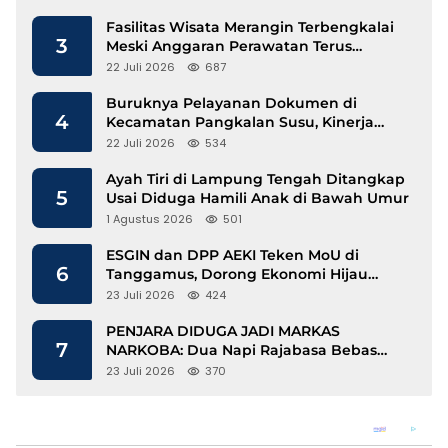
Fasilitas Wisata Merangin Terbengkalai
3
Meski Anggaran Perawatan Terus
Mengalir
22 Juli 2026
687
Buruknya Pelayanan Dokumen di
4
Kecamatan Pangkalan Susu, Kinerja
Disdukcapil Langkat Disorot
22 Juli 2026
534
Ayah Tiri di Lampung Tengah Ditangkap
5
Usai Diduga Hamili Anak di Bawah Umur
1 Agustus 2026
501
ESGIN dan DPP AEKI Teken MoU di
6
Tanggamus, Dorong Ekonomi Hijau
Berbasis Kopi dan Perdagangan Karbon
23 Juli 2026
424
PENJARA DIDUGA JADI MARKAS
7
NARKOBA: Dua Napi Rajabasa Bebas
Gunakan HP, Muncul Dugaan
23 Juli 2026
370
Keterlibatan Oknum Petugas