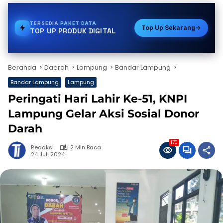
TERSEDIA
PDAM
Top Up Sekarang
TOP UP PRODUK DIGITAL
Beranda
Daerah
Lampung
Bandar Lampung
Bandar Lampung
Lampung
Peringati Hari Lahir Ke-51, KNPI
Lampung Gelar Aksi Sosial Donor
Darah
170
Redaksi
2 Min Baca
24 Juli 2024