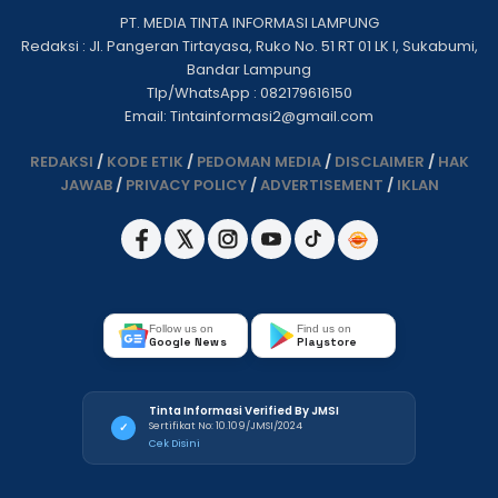
PT. MEDIA TINTA INFORMASI LAMPUNG
Redaksi : Jl. Pangeran Tirtayasa, Ruko No. 51 RT 01 LK I, Sukabumi,
Bandar Lampung
Tlp/WhatsApp : 082179616150
Email: Tintainformasi2@gmail.com
REDAKSI
/
KODE ETIK
/
PEDOMAN MEDIA
/
DISCLAIMER
/
HAK
JAWAB
/
PRIVACY POLICY
/
ADVERTISEMENT
/
IKLAN
Follow us on
Find us on
Google News
Playstore
Tinta Informasi Verified By JMSI
Sertifikat No: 10.109/JMSI/2024
✓
Cek Disini