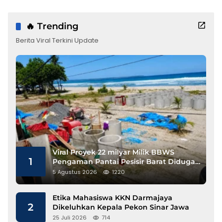
🔥 Trending
Berita Viral Terkini Update
Viral Proyek 22 milyar Milik BBWS
1
Pengaman Pantai Pesisir Barat Diduga
Gunakan Besi Banci
5 Agustus 2026
1220
Etika Mahasiswa KKN Darmajaya
2
Dikeluhkan Kepala Pekon Sinar Jawa
25 Juli 2026
714