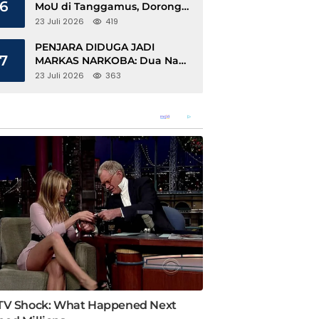
6
MoU di Tanggamus, Dorong
Ekonomi Hijau Berbasis Kopi
23 Juli 2026
419
dan Perdagangan Karbon
PENJARA DIDUGA JADI
7
MARKAS NARKOBA: Dua Napi
Rajabasa Bebas Gunakan HP,
23 Juli 2026
363
Muncul Dugaan Keterlibatan
Oknum Petugas