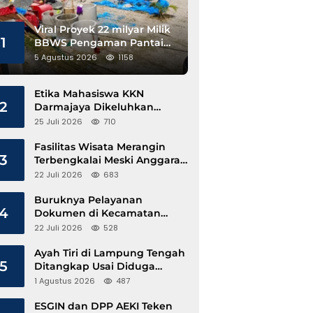
Viral Proyek 22 milyar Milik
1
BBWS Pengaman Pantai
Pesisir Barat Diduga
5 Agustus 2026
1158
Gunakan Besi Banci
Etika Mahasiswa KKN
2
Darmajaya Dikeluhkan
Kepala Pekon Sinar Jawa
25 Juli 2026
710
Fasilitas Wisata Merangin
3
Terbengkalai Meski Anggaran
Perawatan Terus Mengalir
22 Juli 2026
683
Buruknya Pelayanan
4
Dokumen di Kecamatan
Pangkalan Susu, Kinerja
22 Juli 2026
528
Disdukcapil Langkat Disorot
Ayah Tiri di Lampung Tengah
5
Ditangkap Usai Diduga
Hamili Anak di Bawah Umur
1 Agustus 2026
487
ESGIN dan DPP AEKI Teken