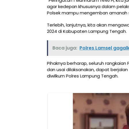
“Peringatan 1 Muhharam 1446 H, kita ja
agar kedepan khususnya dalam pelaks
Polsek mampu mengemban amanah seb
Terlebih, lanjutnya, kita akan meng
2024 di Kabupaten Lampung Tengah.
Baca juga:
Polres Lamsel gagal
Pihaknya berharap, seluruh rangkaian 
dan usai dilaksanakan, dapat berjala
diwilkum Polres Lampung Tengah.