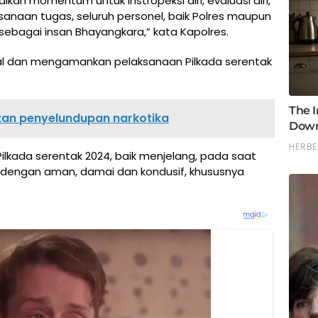
dikan momentum untuk instropeksi diri, evaluasi diri,
anaan tugas, seluruh personel, baik Polres maupun
agai insan Bhayangkara,” kata Kapolres.
awal dan mengamankan pelaksanaan Pilkada serentak
kan penyelundupan narkotika
Pilkada serentak 2024, baik menjelang, pada saat
n dengan aman, damai dan kondusif, khususnya