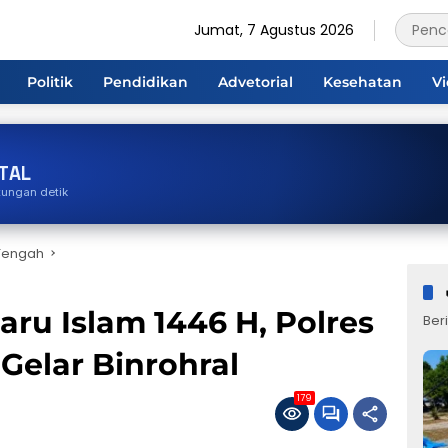
Jumat, 7 Agustus 2026
Politik
Pendidikan
Advetorial
Kesehatan
V
TAL
tungan detik
Tengah
aru Islam 1446 H, Polres
Beri
elar Binrohral
179