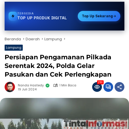
TERSEDIA
PDAM
Top Up Sekarang
TOP UP PRODUK DIGITAL
Beranda
Daerah
Lampung
Lampung
Persiapan Pengamanan Pilkada
Serentak 2024, Polda Gelar
Pasukan dan Cek Perlengkapan
250
Nanda Hastedy
1 Min Baca
19 Juli 2024