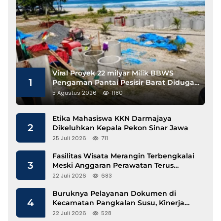
Viral Proyek 22 milyar Milik BBWS
1
Pengaman Pantai Pesisir Barat Diduga
Gunakan Besi Banci
5 Agustus 2026
1180
Etika Mahasiswa KKN Darmajaya
2
Dikeluhkan Kepala Pekon Sinar Jawa
25 Juli 2026
711
Fasilitas Wisata Merangin Terbengkalai
3
Meski Anggaran Perawatan Terus
Mengalir
22 Juli 2026
683
Buruknya Pelayanan Dokumen di
4
Kecamatan Pangkalan Susu, Kinerja
Disdukcapil Langkat Disorot
22 Juli 2026
528