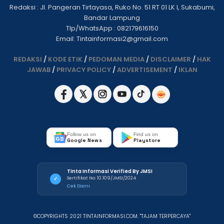
Redaksi : Jl. Pangeran Tirtayasa, Ruko No. 51 RT 01 LK I, Sukabumi,
Bandar Lampung
Tlp/WhatsApp : 082179616150
Email: Tintainformasi2@gmail.com
REDAKSI
/
KODE ETIK
/
PEDOMAN MEDIA
/
DISCLAIMER
/
HAK
JAWAB
/
PRIVACY POLICY
/
ADVERTISEMENT
/
IKLAN
Follow us on
Find us on
Google News
Playstore
Tinta Informasi Verified By JMSI
Sertifikat No: 10.109/JMSI/2024
✓
Cek Disini
©COPYRIGHTS 2021 TINTAINFORMASI.COM. "TAJAM TERPERCAYA"