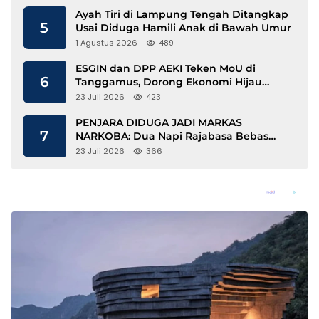
Ayah Tiri di Lampung Tengah Ditangkap
5
Usai Diduga Hamili Anak di Bawah Umur
1 Agustus 2026
489
ESGIN dan DPP AEKI Teken MoU di
6
Tanggamus, Dorong Ekonomi Hijau
Berbasis Kopi dan Perdagangan Karbon
23 Juli 2026
423
PENJARA DIDUGA JADI MARKAS
7
NARKOBA: Dua Napi Rajabasa Bebas
Gunakan HP, Muncul Dugaan
23 Juli 2026
366
Keterlibatan Oknum Petugas