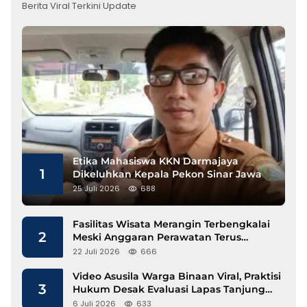
Berita Viral Terkini Update
Etika Mahasiswa KKN Darmajaya
1
Dikeluhkan Kepala Pekon Sinar Jawa
25 Juli 2026
688
Fasilitas Wisata Merangin Terbengkalai
2
Meski Anggaran Perawatan Terus
Mengalir
22 Juli 2026
666
Video Asusila Warga Binaan Viral, Praktisi
3
Hukum Desak Evaluasi Lapas Tanjung
Raja
6 Juli 2026
633