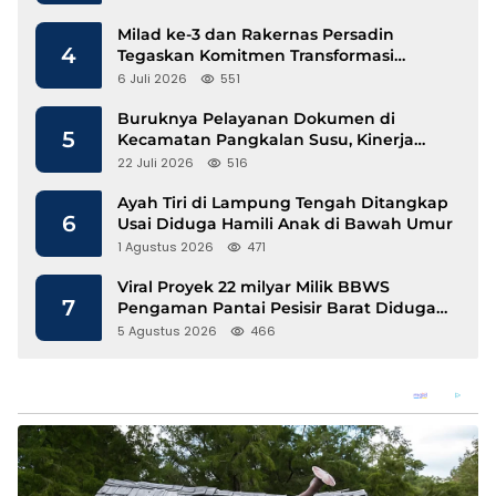
Milad ke-3 dan Rakernas Persadin
4
Tegaskan Komitmen Transformasi
Advokat Profesional di Era Digital
6 Juli 2026
551
Buruknya Pelayanan Dokumen di
5
Kecamatan Pangkalan Susu, Kinerja
Disdukcapil Langkat Disorot
22 Juli 2026
516
Ayah Tiri di Lampung Tengah Ditangkap
6
Usai Diduga Hamili Anak di Bawah Umur
1 Agustus 2026
471
Viral Proyek 22 milyar Milik BBWS
7
Pengaman Pantai Pesisir Barat Diduga
Gunakan Besi Banci
5 Agustus 2026
466