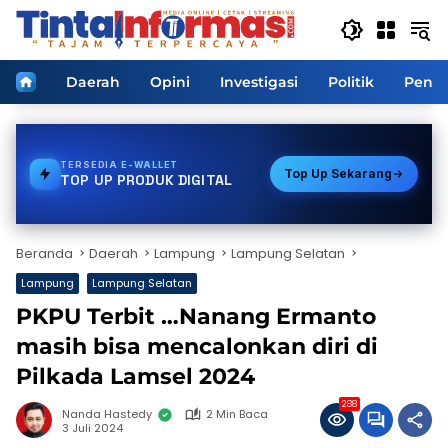
Langsung
ke
konten
Home
Daerah
Opini
Investigasi
Politik
Pendi
TERSEDIA
BPJS
Top Up Sekarang
TOP UP PRODUK DIGITAL
Beranda
Daerah
Lampung
Lampung Selatan
Lampung
Lampung Selatan
PKPU Terbit …Nanang Ermanto
masih bisa mencalonkan diri di
Pilkada Lamsel 2024
288
Nanda Hastedy
2 Min Baca
3 Juli 2024