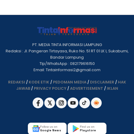
PT. MEDIA TINTA INFORMASI LAMPUNG
Redaksi : Jl. Pangeran Tirtayasa, Ruko No. 51 RT 01 LK I, Sukabumi,
Bandar Lampung
Tlp/WhatsApp : 082179616150
Email: Tintainformasi2@gmail.com
REDAKSI
/
KODE ETIK
/
PEDOMAN MEDIA
/
DISCLAIMER
/
HAK
JAWAB
/
PRIVACY POLICY
/
ADVERTISEMENT
/
IKLAN
Follow us on
Find us on
Google News
Playstore