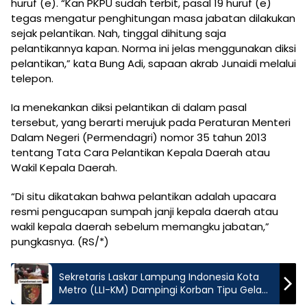
huruf (e). “Kan PKPU sudah terbit, pasal 19 huruf (e)
tegas mengatur penghitungan masa jabatan dilakukan
sejak pelantikan. Nah, tinggal dihitung saja
pelantikannya kapan. Norma ini jelas menggunakan diksi
pelantikan,” kata Bung Adi, sapaan akrab Junaidi melalui
telepon.
Ia menekankan diksi pelantikan di dalam pasal
tersebut, yang berarti merujuk pada Peraturan Menteri
Dalam Negeri (Permendagri) nomor 35 tahun 2013
tentang Tata Cara Pelantikan Kepala Daerah atau
Wakil Kepala Daerah.
“Di situ dikatakan bahwa pelantikan adalah upacara
resmi pengucapan sumpah janji kepala daerah atau
wakil kepala daerah sebelum memangku jabatan,”
pungkasnya. (RS/*)
Sekretaris Laskar Lampung Indonesia Kota
Metro (LLI-KM) Dampingi Korban Tipu Gelap
di Polres Metro