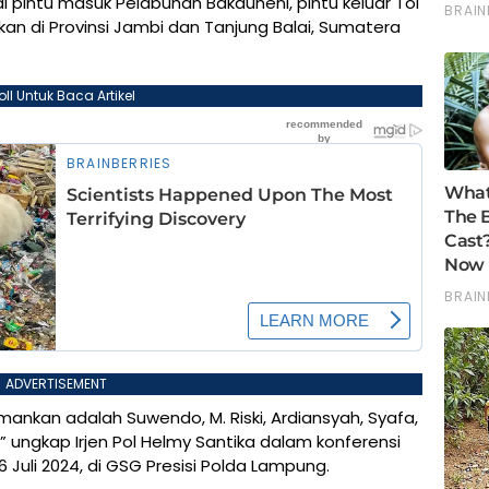
di pintu masuk Pelabuhan Bakauheni, pintu keluar Tol
an di Provinsi Jambi dan Tanjung Balai, Sumatera
oll Untuk Baca Artikel
ADVERTISEMENT
mankan adalah Suwendo, M. Riski, Ardiansyah, Syafa,
,” ungkap Irjen Pol Helmy Santika dalam konferensi
Juli 2024, di GSG Presisi Polda Lampung.