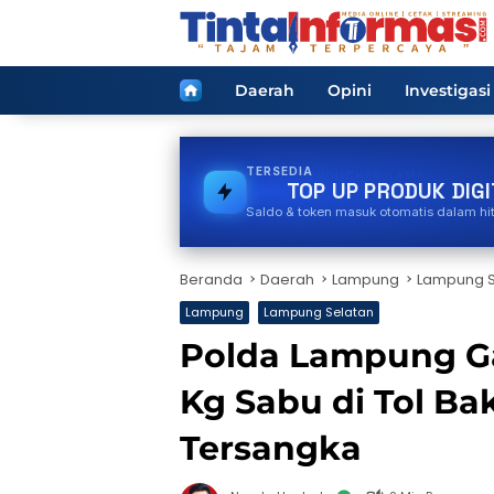
Langsung
ke
konten
Home
Daerah
Opini
Investigasi
TERSEDIA
VOUCHER GAME
TOP UP PRODUK DIGI
Saldo & token masuk otomatis dalam hi
Beranda
Daerah
Lampung
Lampung S
Lampung
Lampung Selatan
Polda Lampung G
Kg Sabu di Tol B
Tersangka