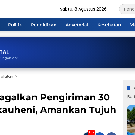
Sabtu, 8 Agustus 2026
Politik
Pendidikan
Advetorial
Kesehatan
V
TAL
tungan detik
elatan
agalkan Pengiriman 30
Beri
akauheni, Amankan Tujuh
344