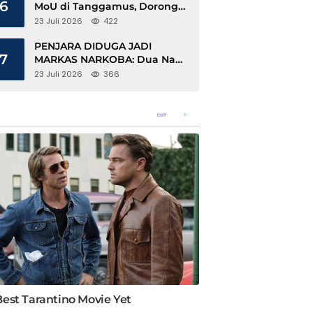
6
MoU di Tanggamus, Dorong
Ekonomi Hijau Berbasis Kopi
23 Juli 2026
422
dan Perdagangan Karbon
PENJARA DIDUGA JADI
7
MARKAS NARKOBA: Dua Napi
Rajabasa Bebas Gunakan HP,
23 Juli 2026
366
Muncul Dugaan Keterlibatan
Oknum Petugas