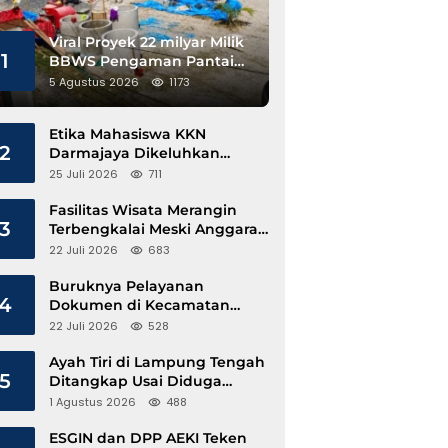
Viral Proyek 22 milyar Milik
1
BBWS Pengaman Pantai
Pesisir Barat Diduga
5 Agustus 2026
1173
Gunakan Besi Banci
Etika Mahasiswa KKN
2
Darmajaya Dikeluhkan
Kepala Pekon Sinar Jawa
25 Juli 2026
711
Fasilitas Wisata Merangin
3
Terbengkalai Meski Anggaran
Perawatan Terus Mengalir
22 Juli 2026
683
Buruknya Pelayanan
4
Dokumen di Kecamatan
Pangkalan Susu, Kinerja
22 Juli 2026
528
Disdukcapil Langkat Disorot
Ayah Tiri di Lampung Tengah
5
Ditangkap Usai Diduga
Hamili Anak di Bawah Umur
1 Agustus 2026
488
ESGIN dan DPP AEKI Teken