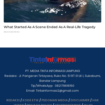
PT. MEDIA TINTA INFORMASI LAMPUNG
Redaksi : Jl. Pangeran Tirtayasa, Ruko No. 51 RT 01 LK I, Sukabumi,
Bandar Lampung
Tlp/WhatsApp : 082179616150
Email: Tintainformasi2@gmail.com
REDAKSI
/
KODE ETIK
/
PEDOMAN MEDIA
/
DISCLAIMER
/
HAK