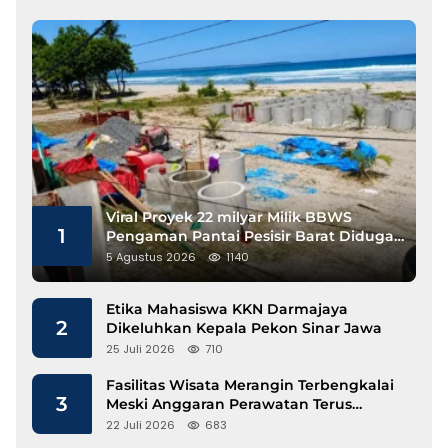
Viral Proyek 22 milyar Milik BBWS
1
Pengaman Pantai Pesisir Barat Diduga
Gunakan Besi Banci
5 Agustus 2026
1140
Etika Mahasiswa KKN Darmajaya
2
Dikeluhkan Kepala Pekon Sinar Jawa
25 Juli 2026
710
Fasilitas Wisata Merangin Terbengkalai
3
Meski Anggaran Perawatan Terus
Mengalir
22 Juli 2026
683