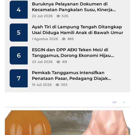
Buruknya Pelayanan Dokumen di
4
Kecamatan Pangkalan Susu, Kinerja
Disdukcapil Langkat Disorot
22 Juli 2026
526
Ayah Tiri di Lampung Tengah Ditangkap
5
Usai Diduga Hamili Anak di Bawah Umur
1 Agustus 2026
486
ESGIN dan DPP AEKI Teken MoU di
6
Tanggamus, Dorong Ekonomi Hijau
Berbasis Kopi dan Perdagangan Karbon
23 Juli 2026
419
Pemkab Tanggamus Intensifkan
7
Penataan Pasar, Pedagang Diajak
Tempati Pasar Modern Talang Padang
19 Juli 2026
363