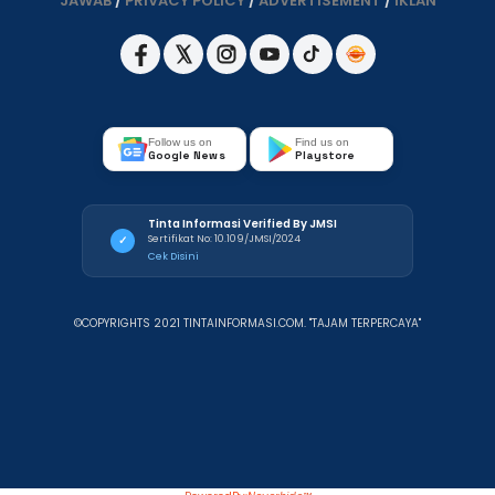
JAWAB
/
PRIVACY POLICY
/
ADVERTISEMENT
/
IKLAN
Follow us on
Find us on
Google News
Playstore
Tinta Informasi Verified By JMSI
Sertifikat No: 10.109/JMSI/2024
✓
Cek Disini
©COPYRIGHTS 2021 TINTAINFORMASI.COM. "TAJAM TERPERCAYA"