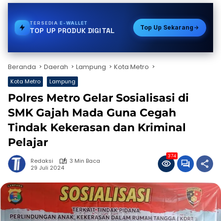
TERSEDIA
STREAMING
Top Up Sekarang
TOP UP PRODUK DIGITAL
Beranda
Daerah
Lampung
Kota Metro
Kota Metro
Lampung
Polres Metro Gelar Sosialisasi di
SMK Gajah Mada Guna Cegah
Tindak Kekerasan dan Kriminal
Pelajar
374
Redaksi
3 Min Baca
29 Juli 2024