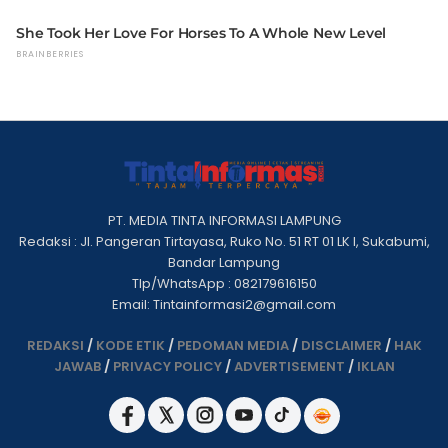
PT. MEDIA TINTA INFORMASI LAMPUNG
Redaksi : Jl. Pangeran Tirtayasa, Ruko No. 51 RT 01 LK I, Sukabumi,
Bandar Lampung
Tlp/WhatsApp : 082179616150
Email: Tintainformasi2@gmail.com
REDAKSI
/
KODE ETIK
/
PEDOMAN MEDIA
/
DISCLAIMER
/
HAK
JAWAB
/
PRIVACY POLICY
/
ADVERTISEMENT
/
IKLAN