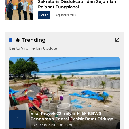
Sekretaris Disdukcapil dan Sejumlah
Pejabat Fungsional
Berita
6 Agustus 2026
🔥 Trending
Berita Viral Terkini Update
Viral Proyek 22 milyar Milik BBWS
1
Pengaman Pantai Pesisir Barat Diduga
Gunakan Besi Banci
5 Agustus 2026
1279