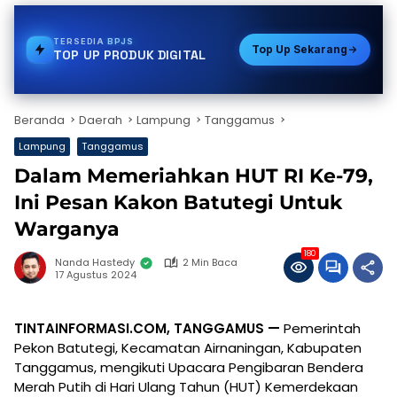
TERSEDIA
PULSA
Top Up Sekarang
TOP UP PRODUK DIGITAL
Beranda
Daerah
Lampung
Tanggamus
Lampung
Tanggamus
Dalam Memeriahkan HUT RI Ke-79,
Ini Pesan Kakon Batutegi Untuk
Warganya
180
Nanda Hastedy
2 Min Baca
17 Agustus 2024
TINTAINFORMASI.COM, TANGGAMUS —
Pemerintah
Pekon Batutegi, Kecamatan Airnaningan, Kabupaten
Tanggamus, mengikuti Upacara Pengibaran Bendera
Merah Putih di Hari Ulang Tahun (HUT) Kemerdekaan