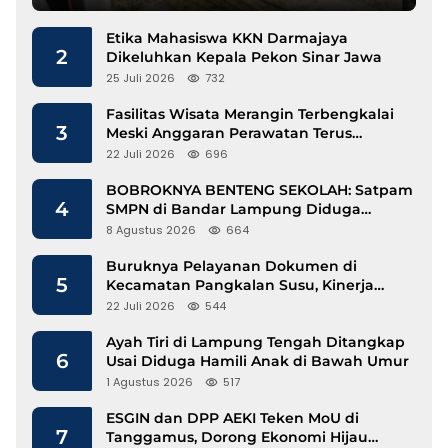
Etika Mahasiswa KKN Darmajaya
2
Dikeluhkan Kepala Pekon Sinar Jawa
25 Juli 2026
732
Fasilitas Wisata Merangin Terbengkalai
3
Meski Anggaran Perawatan Terus
Mengalir
22 Juli 2026
696
BOBROKNYA BENTENG SEKOLAH: Satpam
4
SMPN di Bandar Lampung Diduga
Lecehkan Siswi
8 Agustus 2026
664
Buruknya Pelayanan Dokumen di
5
Kecamatan Pangkalan Susu, Kinerja
Disdukcapil Langkat Disorot
22 Juli 2026
544
Ayah Tiri di Lampung Tengah Ditangkap
6
Usai Diduga Hamili Anak di Bawah Umur
1 Agustus 2026
517
ESGIN dan DPP AEKI Teken MoU di
7
Tanggamus, Dorong Ekonomi Hijau