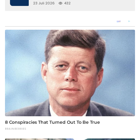
Berbasis Kopi dan Perdagangan Karbon
23 Juli 2026
432