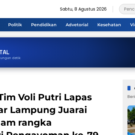
Sabtu, 8 Agustus 2026
Politik
Pendidikan
Advetorial
Kesehatan
V
TAL
tungan detik
Tim Voli Putri Lapas
Beri
r Lampung Juarai
lam rangka