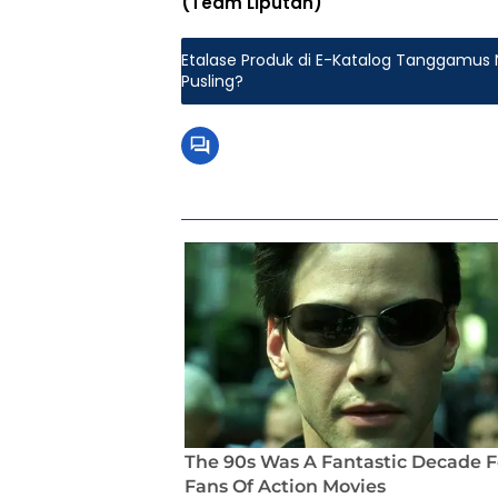
(Team Liputan)
Etalase Produk di E-Katalog Tanggamus
Pusling?