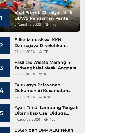
Viral Proyek 22 milyar Milik
1
BBWS Pengaman Pantai
Pesisir Barat Diduga
5 Agustus 2026
1172
Gunakan Besi Banci
Etika Mahasiswa KKN
2
Darmajaya Dikeluhkan
Kepala Pekon Sinar Jawa
25 Juli 2026
711
Fasilitas Wisata Merangin
3
Terbengkalai Meski Anggaran
Perawatan Terus Mengalir
22 Juli 2026
683
Buruknya Pelayanan
4
Dokumen di Kecamatan
Pangkalan Susu, Kinerja
22 Juli 2026
528
Disdukcapil Langkat Disorot
Ayah Tiri di Lampung Tengah
5
Ditangkap Usai Diduga
Hamili Anak di Bawah Umur
1 Agustus 2026
488
ESGIN dan DPP AEKI Teken