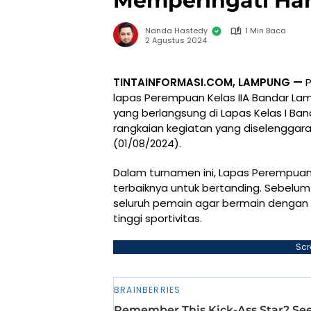
Memperingati Ha
Nanda Hastedy
1 Min Baca
2 Agustus 2024
TINTAINFORMASI.COM, LAMPUNG —
P
lapas Perempuan Kelas IIA Bandar L
yang berlangsung di Lapas Kelas I Ba
rangkaian kegiatan yang diselenggar
(01/08/2024).
Dalam turnamen ini, Lapas Perempua
terbaiknya untuk bertanding. Sebelu
seluruh pemain agar bermain dengan 
tinggi sportivitas.
Scr