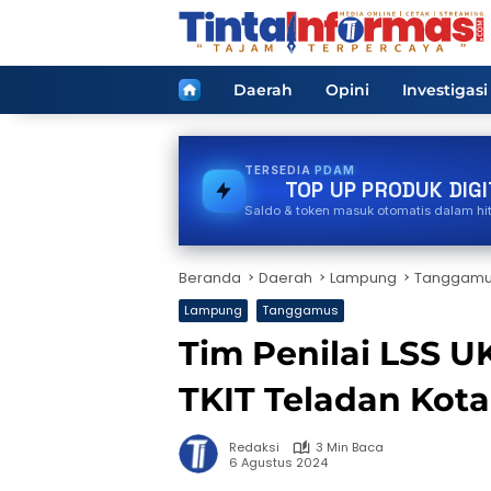
Langsung
ke
konten
Home
Daerah
Opini
Investigasi
TERSEDIA
PULSA
TOP UP PRODUK DIGI
Saldo & token masuk otomatis dalam hi
Beranda
Daerah
Lampung
Tanggam
Lampung
Tanggamus
Tim Penilai LSS 
TKIT Teladan Kot
Redaksi
3 Min Baca
6 Agustus 2024