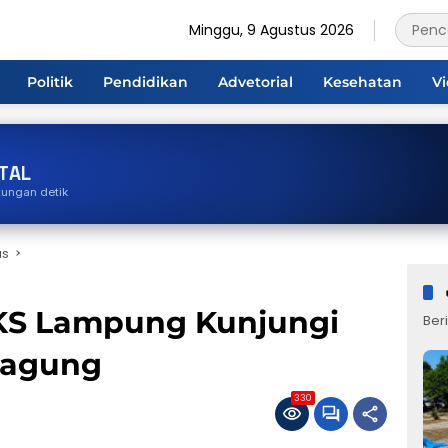
Minggu, 9 Agustus 2026
Politik
Pendidikan
Advetorial
Kesehatan
V
TAL
tungan detik
us
UKS Lampung Kunjungi
Beri
aagung
330