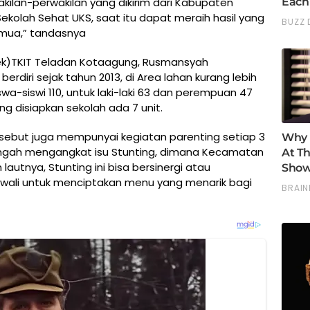
ilan-perwakilan yang dikirim dari Kabupaten
olah Sehat UKS, saat itu dapat meraih hasil yang
emua,” tandasnya
ek)TKIT Teladan Kotaagung, Rusmansyah
rdiri sejak tahun 2013, di Area lahan kurang lebih
wa-siswi 110, untuk laki-laki 63 dan perempuan 47
yang disiapkan sekolah ada 7 unit.
ersebut juga mempunyai kegiatan parenting setiap 3
h tengah mengangkat isu Stunting, dimana Kecamatan
lautnya, Stunting ini bisa bersinergi atau
wali untuk menciptakan menu yang menarik bagi