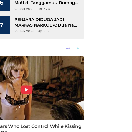
6
MoU di Tanggamus, Dorong
Ekonomi Hijau Berbasis Kopi
23 Juli 2026
426
dan Perdagangan Karbon
PENJARA DIDUGA JADI
7
MARKAS NARKOBA: Dua Napi
Rajabasa Bebas Gunakan HP,
23 Juli 2026
372
Muncul Dugaan Keterlibatan
Oknum Petugas