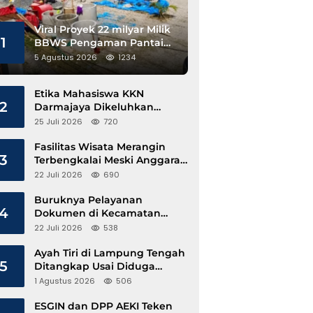
Viral Proyek 22 milyar Milik
1
BBWS Pengaman Pantai
Pesisir Barat Diduga
5 Agustus 2026
1234
Gunakan Besi Banci
Etika Mahasiswa KKN
2
Darmajaya Dikeluhkan
Kepala Pekon Sinar Jawa
25 Juli 2026
720
Fasilitas Wisata Merangin
3
Terbengkalai Meski Anggaran
Perawatan Terus Mengalir
22 Juli 2026
690
Buruknya Pelayanan
4
Dokumen di Kecamatan
Pangkalan Susu, Kinerja
22 Juli 2026
538
Disdukcapil Langkat Disorot
Ayah Tiri di Lampung Tengah
5
Ditangkap Usai Diduga
Hamili Anak di Bawah Umur
1 Agustus 2026
506
ESGIN dan DPP AEKI Teken