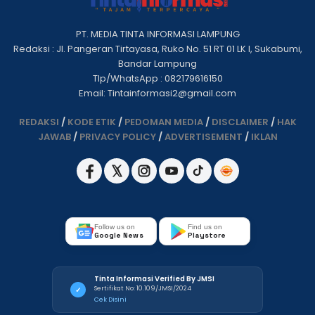
PT. MEDIA TINTA INFORMASI LAMPUNG
Redaksi : Jl. Pangeran Tirtayasa, Ruko No. 51 RT 01 LK I, Sukabumi,
Bandar Lampung
Tlp/WhatsApp : 082179616150
Email: Tintainformasi2@gmail.com
REDAKSI
/
KODE ETIK
/
PEDOMAN MEDIA
/
DISCLAIMER
/
HAK
JAWAB
/
PRIVACY POLICY
/
ADVERTISEMENT
/
IKLAN
Follow us on
Find us on
Google News
Playstore
Tinta Informasi Verified By JMSI
Sertifikat No: 10.109/JMSI/2024
✓
Cek Disini