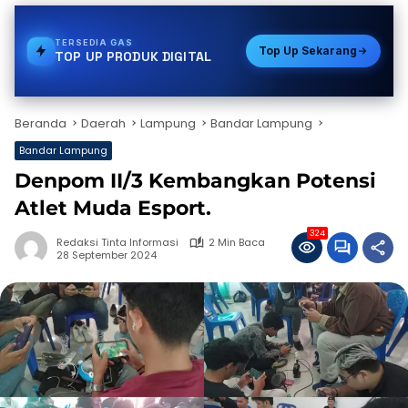
TERSEDIA
TOKEN PLN
Top Up Sekarang
TOP UP PRODUK DIGITAL
Beranda
Daerah
Lampung
Bandar Lampung
Bandar Lampung
Denpom II/3 Kembangkan Potensi
Atlet Muda Esport.
324
Redaksi Tinta Informasi
2 Min Baca
28 September 2024