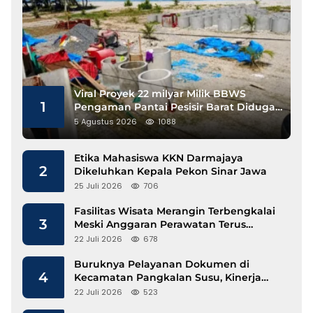
Viral Proyek 22 milyar Milik BBWS
1
Pengaman Pantai Pesisir Barat Diduga
Gunakan Besi Banci
5 Agustus 2026
1088
Etika Mahasiswa KKN Darmajaya
2
Dikeluhkan Kepala Pekon Sinar Jawa
25 Juli 2026
706
Fasilitas Wisata Merangin Terbengkalai
3
Meski Anggaran Perawatan Terus
Mengalir
22 Juli 2026
678
Buruknya Pelayanan Dokumen di
4
Kecamatan Pangkalan Susu, Kinerja
Disdukcapil Langkat Disorot
22 Juli 2026
523