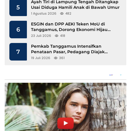
Ayah Tiri di Lampung Tengah Ditangkap
5
Usai Diduga Hamili Anak di Bawah Umur
1 Agustus 2026
482
ESGIN dan DPP AEKI Teken MoU di
6
Tanggamus, Dorong Ekonomi Hijau
Berbasis Kopi dan Perdagangan Karbon
23 Juli 2026
418
Pemkab Tanggamus Intensifkan
7
Penataan Pasar, Pedagang Diajak
Tempati Pasar Modern Talang Padang
19 Juli 2026
361