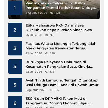
Viral Proyek 22 milyar Milik BBWS
1
Pengaman Pantai Pesisir Barat Diduga
Gunakan Besi Banci
5 Agustus 2026
1231
Etika Mahasiswa KKN Darmajaya
2
Dikeluhkan Kepala Pekon Sinar Jawa
25 Juli 2026
719
Fasilitas Wisata Merangin Terbengkalai
3
Meski Anggaran Perawatan Terus
Mengalir
22 Juli 2026
690
Buruknya Pelayanan Dokumen di
4
Kecamatan Pangkalan Susu, Kinerja
Disdukcapil Langkat Disorot
22 Juli 2026
536
Ayah Tiri di Lampung Tengah Ditangkap
5
Usai Diduga Hamili Anak di Bawah Umur
1 Agustus 2026
505
ESGIN dan DPP AEKI Teken MoU di
6
Tanggamus, Dorong Ekonomi Hijau
Berbasis Kopi dan Perdagangan Karbon