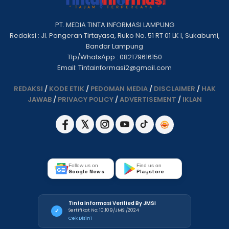
PT. MEDIA TINTA INFORMASI LAMPUNG
Redaksi : Jl. Pangeran Tirtayasa, Ruko No. 51 RT 01 LK I, Sukabumi,
Bandar Lampung
Tlp/WhatsApp : 082179616150
Email: Tintainformasi2@gmail.com
REDAKSI
/
KODE ETIK
/
PEDOMAN MEDIA
/
DISCLAIMER
/
HAK
JAWAB
/
PRIVACY POLICY
/
ADVERTISEMENT
/
IKLAN
Follow us on
Find us on
Google News
Playstore
Tinta Informasi Verified By JMSI
Sertifikat No: 10.109/JMSI/2024
✓
Cek Disini