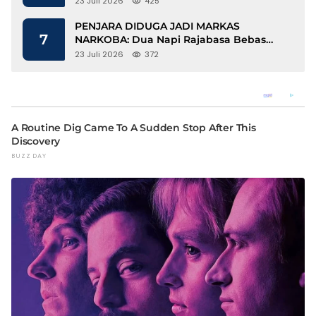
23 Juli 2026
425
PENJARA DIDUGA JADI MARKAS
7
NARKOBA: Dua Napi Rajabasa Bebas
Gunakan HP, Muncul Dugaan
23 Juli 2026
372
Keterlibatan Oknum Petugas