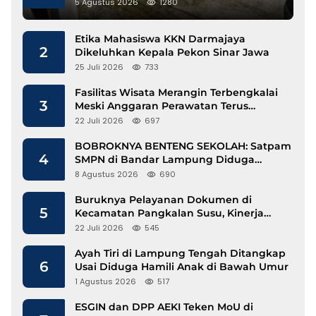
Gunakan Besi Banci
5 Agustus 2026
1280
Etika Mahasiswa KKN Darmajaya
2
Dikeluhkan Kepala Pekon Sinar Jawa
25 Juli 2026
733
Fasilitas Wisata Merangin Terbengkalai
3
Meski Anggaran Perawatan Terus
Mengalir
22 Juli 2026
697
BOBROKNYA BENTENG SEKOLAH: Satpam
4
SMPN di Bandar Lampung Diduga
Lecehkan Siswi
8 Agustus 2026
690
Buruknya Pelayanan Dokumen di
5
Kecamatan Pangkalan Susu, Kinerja
Disdukcapil Langkat Disorot
22 Juli 2026
545
Ayah Tiri di Lampung Tengah Ditangkap
6
Usai Diduga Hamili Anak di Bawah Umur
1 Agustus 2026
517
ESGIN dan DPP AEKI Teken MoU di