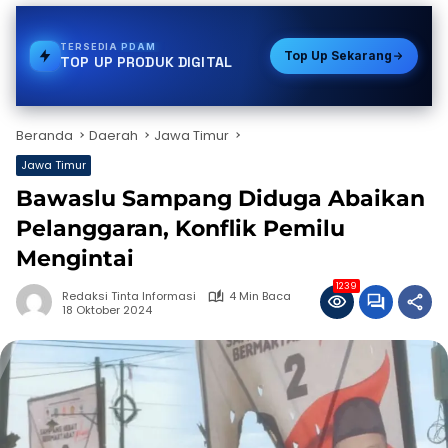
TERSEDIA
VOUCHER GAME
Top Up Sekarang
TOP UP PRODUK DIGITAL
Beranda
Daerah
Jawa Timur
Jawa Timur
Bawaslu Sampang Diduga Abaikan
Pelanggaran, Konflik Pemilu
Mengintai
1239
Redaksi Tinta Informasi
4 Min Baca
18 Oktober 2024