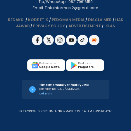
Tlp/WhatsApp : 082179616150
Email: Tintainformasi2@gmail.com
REDAKSI
/
KODE ETIK
/
PEDOMAN MEDIA
/
DISCLAIMER
/
HAK
JAWAB
/
PRIVACY POLICY
/
ADVERTISEMENT
/
IKLAN
Follow us on
Find us on
Google News
Playstore
Tinta Informasi Verified By JMSI
Sertifikat No: 10.109/JMSI/2024
✓
Cek Disini
©COPYRIGHTS 2021 TINTAINFORMASI.COM. "TAJAM TERPERCAYA"