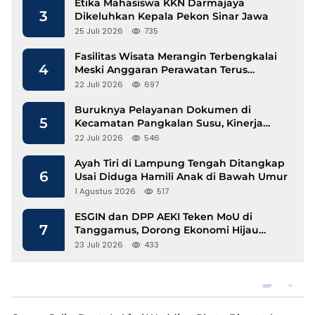
Etika Mahasiswa KKN Darmajaya
3
Dikeluhkan Kepala Pekon Sinar Jawa
25 Juli 2026
735
Fasilitas Wisata Merangin Terbengkalai
4
Meski Anggaran Perawatan Terus
Mengalir
22 Juli 2026
697
Buruknya Pelayanan Dokumen di
5
Kecamatan Pangkalan Susu, Kinerja
Disdukcapil Langkat Disorot
22 Juli 2026
546
Ayah Tiri di Lampung Tengah Ditangkap
6
Usai Diduga Hamili Anak di Bawah Umur
1 Agustus 2026
517
ESGIN dan DPP AEKI Teken MoU di
7
Tanggamus, Dorong Ekonomi Hijau
Berbasis Kopi dan Perdagangan Karbon
23 Juli 2026
433