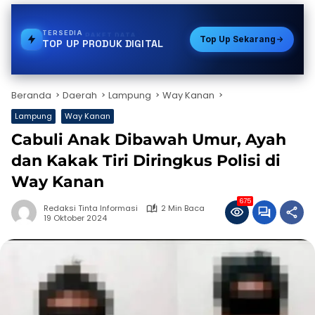
TERSEDIA
STREAMING
Top Up Sekarang
TOP UP PRODUK DIGITAL
Beranda
Daerah
Lampung
Way Kanan
Lampung
Way Kanan
Cabuli Anak Dibawah Umur, Ayah
dan Kakak Tiri Diringkus Polisi di
Way Kanan
675
Redaksi Tinta Informasi
2 Min Baca
19 Oktober 2024