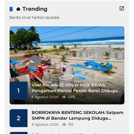
🔥 Trending
Berita Viral Terkini Update
Viral Proyek 22 milyar Milik BBWS
1
Pengaman Pantai Pesisir Barat Diduga
Gunakan Besi Banci
5 Agustus 2026
1285
BOBROKNYA BENTENG SEKOLAH: Satpam
2
SMPN di Bandar Lampung Diduga
Lecehkan Siswi
8 Agustus 2026
755