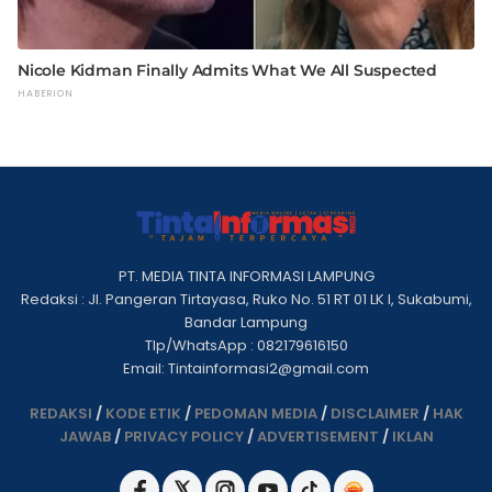
PT. MEDIA TINTA INFORMASI LAMPUNG
Redaksi : Jl. Pangeran Tirtayasa, Ruko No. 51 RT 01 LK I, Sukabumi,
Bandar Lampung
Tlp/WhatsApp : 082179616150
Email: Tintainformasi2@gmail.com
REDAKSI
/
KODE ETIK
/
PEDOMAN MEDIA
/
DISCLAIMER
/
HAK
JAWAB
/
PRIVACY POLICY
/
ADVERTISEMENT
/
IKLAN