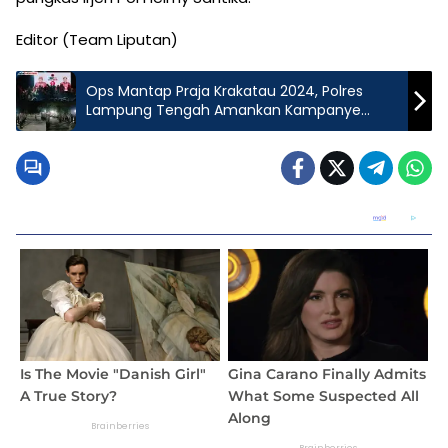
Editor (Team Liputan)
Ops Mantap Praja Krakatau 2024, Polres
Lampung Tengah Amankan Kampanye
Calon Gubernur dan Wakil Gubernur
Lampung di Rumbia