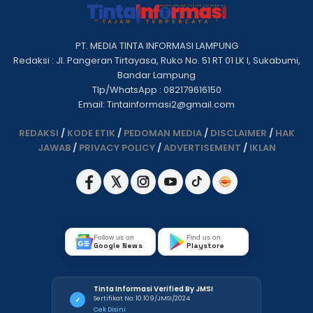
PT. MEDIA TINTA INFORMASI LAMPUNG
Redaksi : Jl. Pangeran Tirtayasa, Ruko No. 51 RT 01 LK I, Sukabumi,
Bandar Lampung
Tlp/WhatsApp : 082179616150
Email: Tintainformasi2@gmail.com
REDAKSI
/
KODE ETIK
/
PEDOMAN MEDIA
/
DISCLAIMER
/
HAK
JAWAB
/
PRIVACY POLICY
/
ADVERTISEMENT
/
IKLAN
Follow us on
Find us on
Google News
Playstore
Tinta Informasi Verified By JMSI
Sertifikat No: 10.109/JMSI/2024
✓
Cek Disini