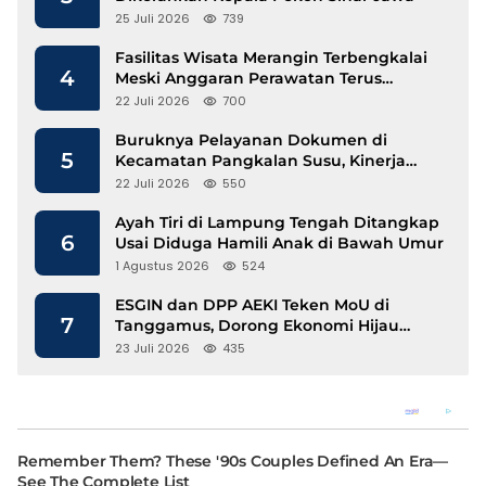
25 Juli 2026
739
Fasilitas Wisata Merangin Terbengkalai
4
Meski Anggaran Perawatan Terus
Mengalir
22 Juli 2026
700
Buruknya Pelayanan Dokumen di
5
Kecamatan Pangkalan Susu, Kinerja
Disdukcapil Langkat Disorot
22 Juli 2026
550
Ayah Tiri di Lampung Tengah Ditangkap
6
Usai Diduga Hamili Anak di Bawah Umur
1 Agustus 2026
524
ESGIN dan DPP AEKI Teken MoU di
7
Tanggamus, Dorong Ekonomi Hijau
Berbasis Kopi dan Perdagangan Karbon
23 Juli 2026
435