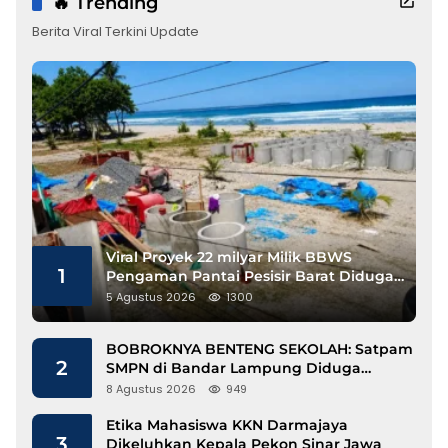
🔥 Trending
Berita Viral Terkini Update
Viral Proyek 22 milyar Milik BBWS
1
Pengaman Pantai Pesisir Barat Diduga
Gunakan Besi Banci
5 Agustus 2026
1300
BOBROKNYA BENTENG SEKOLAH: Satpam
2
SMPN di Bandar Lampung Diduga
Lecehkan Siswi
8 Agustus 2026
949
Etika Mahasiswa KKN Darmajaya
3
Dikeluhkan Kepala Pekon Sinar Jawa