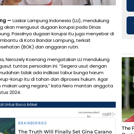
ung —
Laskar Lampung Indonesia (LLI), mendukung
ng akan mengusut dugaan korupsi pada Dinas
ung. Pasalnya dugaan korupsi itu juga menyebar di
mbantu di Kota Bandar Lampung, terkait
sehatan (BOK) dan anggaran rutin.
a, Nerozely Koenang mengatakan LLI mendukung
usut tuntas persoalan ini. “Segera usut dengan
udahan tidak ada indikasi tabur bunga harum
korup-korup itu di tahan dan diproses hukum. Agar
ikus makan uang negara,” kata Nero mantan anggota
stus 2024.
oll Untuk Baca Artikel