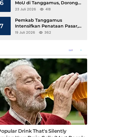
6
MoU di Tanggamus, Dorong
Ekonomi Hijau Berbasis Kopi
23 Juli 2026
418
dan Perdagangan Karbon
Pemkab Tanggamus
7
Intensifkan Penataan Pasar,
Pedagang Diajak Tempati
19 Juli 2026
362
Pasar Modern Talang Padang