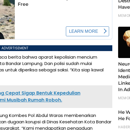
ADVERTISEMENT
baca berita bahwa aparat kepolisian mencium
ta Bandar Lampung. Dan polisi sudah mulai
untuk diperiksa sebagai saksi. “Kita siap kawal
ng Cepat Sigap Bentuk Kepedulian
mi Musibah Rumah Roboh.
pung Kombes Pol Abdul Waras membenarkan
kan dugaan korupsi di Dinas Kesehatan Kota Bandar
syarakat. “Kami mendapatkan pengaduan