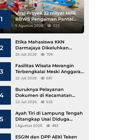
Viral Proyek 22 milyar Milik
1
BBWS Pengaman Pantai
Pesisir Barat Diduga
5 Agustus 2026
1123
Gunakan Besi Banci
Etika Mahasiswa KKN
2
Darmajaya Dikeluhkan
Kepala Pekon Sinar Jawa
25 Juli 2026
708
Fasilitas Wisata Merangin
3
Terbengkalai Meski Anggaran
Perawatan Terus Mengalir
22 Juli 2026
681
Buruknya Pelayanan
4
Dokumen di Kecamatan
Pangkalan Susu, Kinerja
22 Juli 2026
525
Disdukcapil Langkat Disorot
Ayah Tiri di Lampung Tengah
5
Ditangkap Usai Diduga
Hamili Anak di Bawah Umur
1 Agustus 2026
483
ESGIN dan DPP AEKI Teken