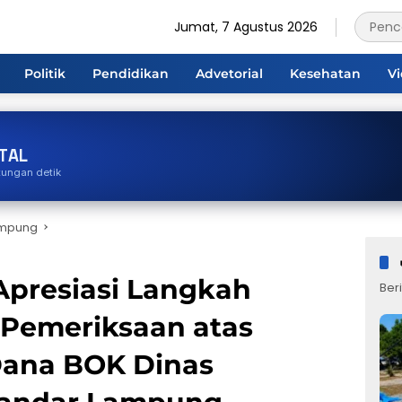
Jumat, 7 Agustus 2026
Politik
Pendidikan
Advetorial
Kesehatan
V
TAL
tungan detik
ampung
presiasi Langkah
Beri
 Pemeriksaan atas
Dana BOK Dinas