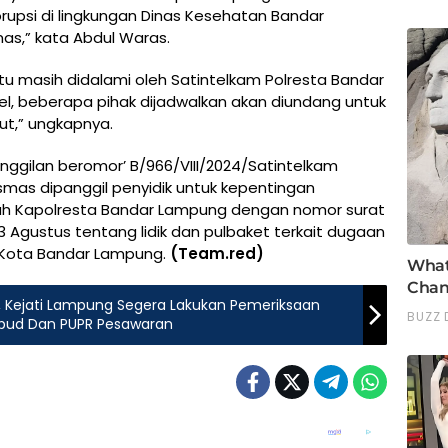
upsi di lingkungan Dinas Kesehatan Bandar
s,” kata Abdul Waras.
u masih didalami oleh Satintelkam Polresta Bandar
tel, beberapa pihak dijadwalkan akan diundang untuk
but,” ungkapnya.
panggilan beromor’ B/966/VIII/2024/Satintelkam
smas dipanggil penyidik untuk kepentingan
ntah Kapolresta Bandar Lampung dengan nomor surat
 3 Agustus tentang lidik dan pulbaket terkait dugaan
n Kota Bandar Lampung.
(Team.red)
, Kejati Lampung Segera Lakukan Pemeriksaan
ikbud Dan PUPR Pesawaran