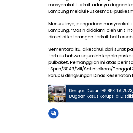
masyarakat terkait adanya dugaan kor
Lampung melalui Puskesmas-puskesma
Menurutnya, pengaduan masyarakat it
Lampung. “Masih didalami oleh unit in
dimintai keterangan terkait hal terse
Sementara itu, diketahui, dari surat 
tertulis bahwa sejumlah kepala puske
pulbaket. Pemanggilan ini atas peri
: Sprin/3043/VIII/Satintelkam/Tanggal
korupsi dilingkungan Dinas Kesehata
Dengan Dasar LHP BPK TA 2023
Dugaan Kasus Korupsi di Disd