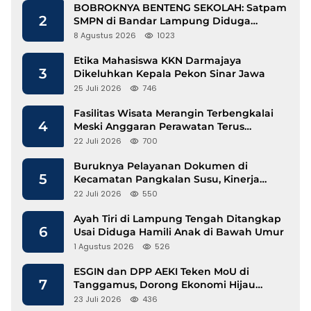
BOBROKNYA BENTENG SEKOLAH: Satpam
2
SMPN di Bandar Lampung Diduga
Lecehkan Siswi
8 Agustus 2026
1023
Etika Mahasiswa KKN Darmajaya
3
Dikeluhkan Kepala Pekon Sinar Jawa
25 Juli 2026
746
Fasilitas Wisata Merangin Terbengkalai
4
Meski Anggaran Perawatan Terus
Mengalir
22 Juli 2026
700
Buruknya Pelayanan Dokumen di
5
Kecamatan Pangkalan Susu, Kinerja
Disdukcapil Langkat Disorot
22 Juli 2026
550
Ayah Tiri di Lampung Tengah Ditangkap
6
Usai Diduga Hamili Anak di Bawah Umur
1 Agustus 2026
526
ESGIN dan DPP AEKI Teken MoU di
7
Tanggamus, Dorong Ekonomi Hijau
Berbasis Kopi dan Perdagangan Karbon
23 Juli 2026
436