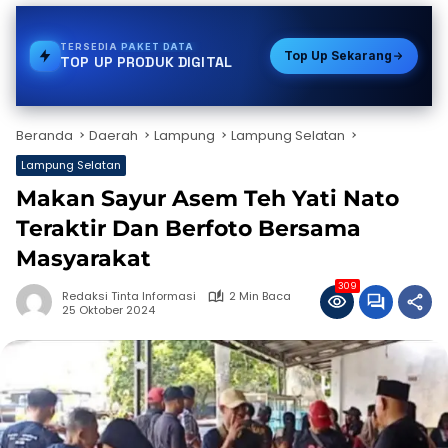
TERSEDIA
BPJS
Top Up Sekarang
TOP UP PRODUK DIGITAL
Beranda
Daerah
Lampung
Lampung Selatan
Lampung Selatan
Makan Sayur Asem Teh Yati Nato
Teraktir Dan Berfoto Bersama
Masyarakat
309
Redaksi Tinta Informasi
2 Min Baca
25 Oktober 2024