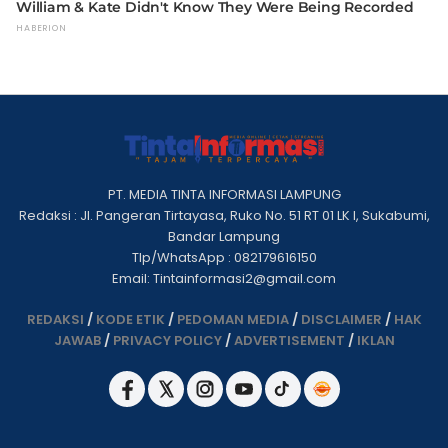
PT. MEDIA TINTA INFORMASI LAMPUNG
Redaksi : Jl. Pangeran Tirtayasa, Ruko No. 51 RT 01 LK I, Sukabumi,
Bandar Lampung
Tlp/WhatsApp : 082179616150
Email: Tintainformasi2@gmail.com
REDAKSI
/
KODE ETIK
/
PEDOMAN MEDIA
/
DISCLAIMER
/
HAK
JAWAB
/
PRIVACY POLICY
/
ADVERTISEMENT
/
IKLAN