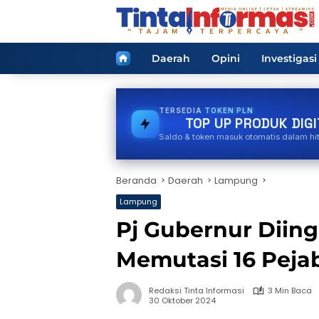
Langsung
ke
konten
Home
Daerah
Opini
Investigasi
TERSEDIA
GAS
TOP UP PRODUK DIGI
Saldo & token masuk otomatis dalam hi
Beranda
Daerah
Lampung
Lampung
Pj Gubernur Diin
Memutasi 16 Pejab
Redaksi Tinta Informasi
3 Min Baca
30 Oktober 2024