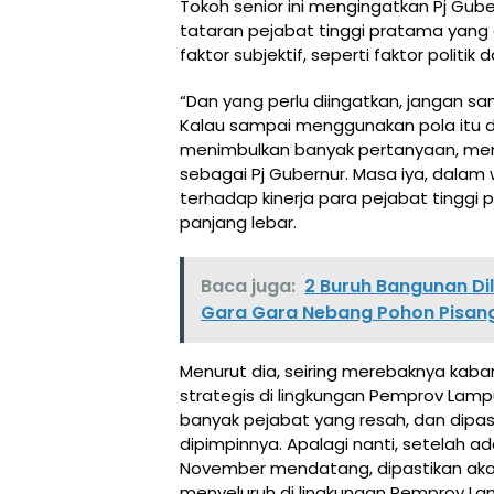
Tokoh senior ini mengingatkan Pj Gub
tataran pejabat tinggi pratama yang 
faktor subjektif, seperti faktor politik
“Dan yang perlu diingatkan, jangan sam
Kalau sampai menggunakan pola itu 
menimbulkan banyak pertanyaan, meng
sebagai Pj Gubernur. Masa iya, dalam 
terhadap kinerja para pejabat tingg
panjang lebar.
Baca juga:
2 Buruh Bangunan Di
Gara Gara Nebang Pohon Pisang
Menurut dia, seiring merebaknya kaba
strategis di lingkungan Pemprov Lampu
banyak pejabat yang resah, dan dipa
dipimpinnya. Apalagi nanti, setelah ad
November mendatang, dipastikan akan
menyeluruh di lingkungan Pemprov L