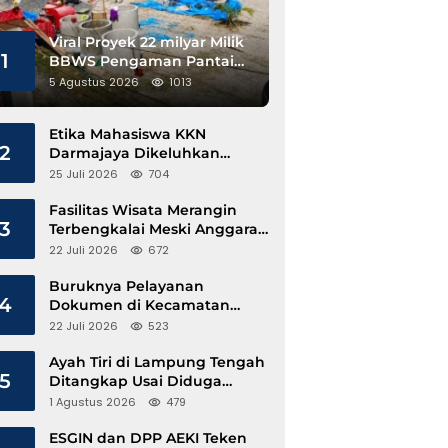
Viral Proyek 22 milyar Milik
1
BBWS Pengaman Pantai
Pesisir Barat Diduga
5 Agustus 2026
1013
Gunakan Besi Banci
Etika Mahasiswa KKN
2
Darmajaya Dikeluhkan
Kepala Pekon Sinar Jawa
25 Juli 2026
704
Fasilitas Wisata Merangin
3
Terbengkalai Meski Anggaran
Perawatan Terus Mengalir
22 Juli 2026
672
Buruknya Pelayanan
4
Dokumen di Kecamatan
Pangkalan Susu, Kinerja
22 Juli 2026
523
Disdukcapil Langkat Disorot
Ayah Tiri di Lampung Tengah
5
Ditangkap Usai Diduga
Hamili Anak di Bawah Umur
1 Agustus 2026
479
ESGIN dan DPP AEKI Teken