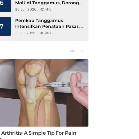
6
MoU di Tanggamus, Dorong
Ekonomi Hijau Berbasis Kopi
23 Juli 2026
415
dan Perdagangan Karbon
Pemkab Tanggamus
7
Intensifkan Penataan Pasar,
Pedagang Diajak Tempati
19 Juli 2026
357
Pasar Modern Talang Padang