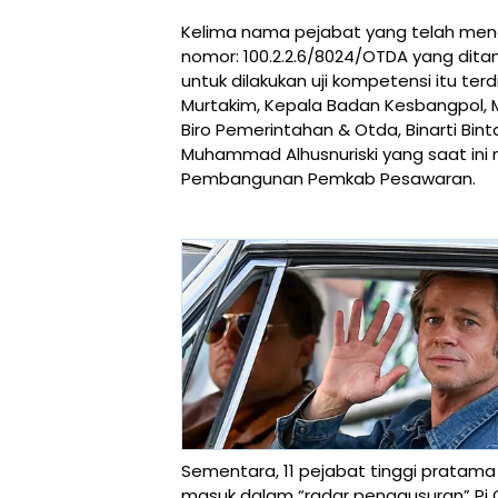
Kelima nama pejabat yang telah men
nomor: 100.2.2.6/8024/OTDA yang ditan
untuk dilakukan uji kompetensi itu ter
Murtakim, Kepala Badan Kesbangpol, M.
Biro Pemerintahan & Otda, Binarti Bin
Muhammad Alhusnuriski yang saat ini 
Pembangunan Pemkab Pesawaran.
Sementara, 11 pejabat tinggi pratama 
masuk dalam “radar penggusuran” Pj Gu