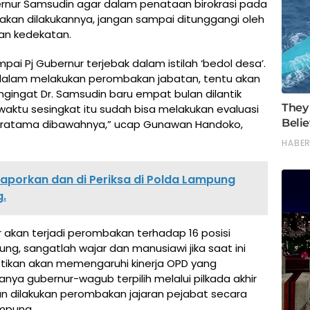
ernur Samsudin agar dalam penataan birokrasi pada
akan dilakukannya, jangan sampai ditunggangi oleh
 dan kedekatan.
pai Pj Gubernur terjebak dalam istilah ‘bedol desa’.
dalam melakukan perombakan jabatan, tentu akan
ingat Dr. Samsudin baru empat bulan dilantik
waktu sesingkat itu sudah bisa melakukan evaluasi
i pratama dibawahnya,” ucap Gunawan Handoko,
laporkan dan di Periksa di Polda Lampung
.
r akan terjadi perombakan terhadap 16 posisi
ng, sangatlah wajar dan manusiawi jika saat ini
stikan akan memengaruhi kinerja OPD yang
anya gubernur-wagub terpilih melalui pilkada akhir
 dilakukan perombakan jajaran pejabat secara
ampung.