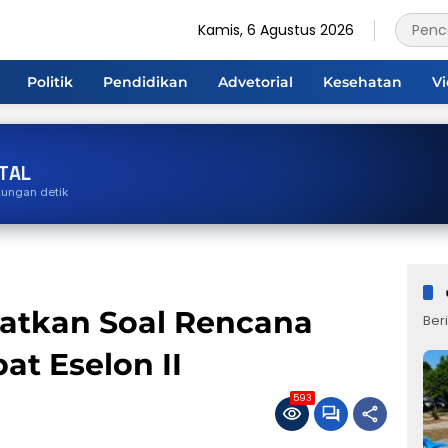
Kamis, 6 Agustus 2026
Politik
Pendidikan
Advetorial
Kesehatan
V
TAL
tungan detik
gatkan Soal Rencana
Beri
at Eselon II
593