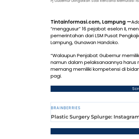
Pj Gubernur Diingatkan Soal Rencana Memutasi 16 
Tintainformasi.com, Lampung —
Ada
“menggusur” 16 pejabat eselon II, me
pemerintahan dari LSM Pusat Pengkaji
Lampung, Gunawan Handoko.
“Walaupun Penjabat Gubernur memilik
namun dalam pelaksanaannya harus me
memang memiliki kompetensi di bidan
pagi.
Scr