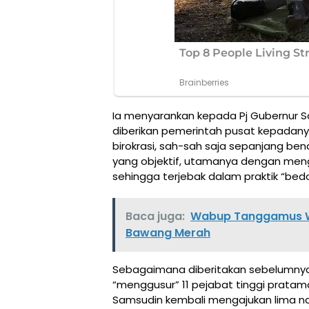
Ia menyarankan kepada Pj Gubernur S
diberikan pemerintah pusat kepadan
birokrasi, sah-sah saja sepanjang b
yang objektif, utamanya dengan mengh
sehingga terjebak dalam praktik “bedo
Baca juga:
Wabup Tanggamus W
Bawang Merah
Sebagaimana diberitakan sebelumnya
“menggusur” 11 pejabat tinggi pratam
Samsudin kembali mengajukan lima n