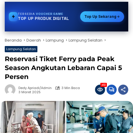
TERSEDIA
PDAM
Top Up Sekarang
TOP UP PRODUK DIGITAL
Beranda
Daerah
Lampung
Lampung Selatan
Lampung Selatan
Reservasi Tiket Ferry pada Peak
Season Angkutan Lebaran Capai 5
Persen
482
Dedy Apriadi/Admin
3 Min Baca
3 Maret 2025