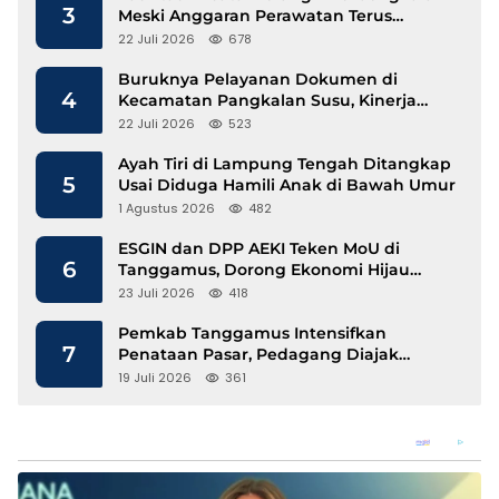
3
Meski Anggaran Perawatan Terus
Mengalir
22 Juli 2026
678
Buruknya Pelayanan Dokumen di
4
Kecamatan Pangkalan Susu, Kinerja
Disdukcapil Langkat Disorot
22 Juli 2026
523
Ayah Tiri di Lampung Tengah Ditangkap
5
Usai Diduga Hamili Anak di Bawah Umur
1 Agustus 2026
482
ESGIN dan DPP AEKI Teken MoU di
6
Tanggamus, Dorong Ekonomi Hijau
Berbasis Kopi dan Perdagangan Karbon
23 Juli 2026
418
Pemkab Tanggamus Intensifkan
7
Penataan Pasar, Pedagang Diajak
Tempati Pasar Modern Talang Padang
19 Juli 2026
361