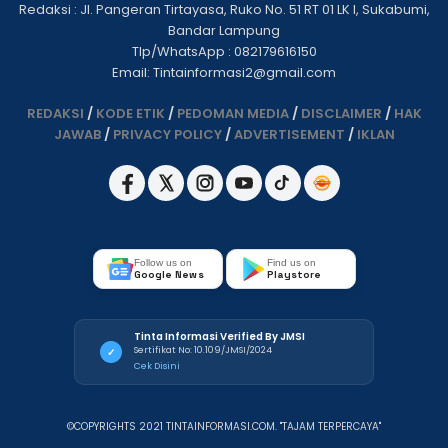
Redaksi : Jl. Pangeran Tirtayasa, Ruko No. 51 RT 01 LK I, Sukabumi,
Bandar Lampung
Tlp/WhatsApp : 082179616150
Email: Tintainformasi2@gmail.com
REDAKSI
/
KODE ETIK
/
PEDOMAN MEDIA
/
DISCLAIMER
/
HAK
JAWAB
/
PRIVACY POLICY
/
ADVERTISEMENT
/
IKLAN
Follow us on
Find us on
Google News
Playstore
Tinta Informasi Verified By JMSI
Sertifikat No: 10.109/JMSI/2024
✓
Cek Disini
©COPYRIGHTS 2021 TINTAINFORMASI.COM. "TAJAM TERPERCAYA"