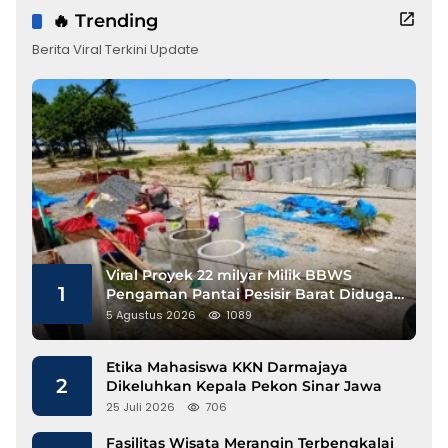
🔥 Trending
Berita Viral Terkini Update
Viral Proyek 22 milyar Milik BBWS
1
Pengaman Pantai Pesisir Barat Diduga
Gunakan Besi Banci
5 Agustus 2026
1089
Etika Mahasiswa KKN Darmajaya
2
Dikeluhkan Kepala Pekon Sinar Jawa
25 Juli 2026
706
Fasilitas Wisata Merangin Terbengkalai