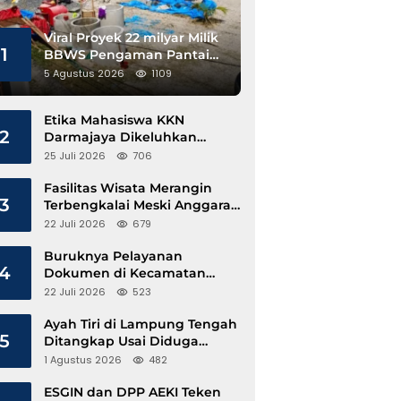
Viral Proyek 22 milyar Milik
1
BBWS Pengaman Pantai
Pesisir Barat Diduga
5 Agustus 2026
1109
Gunakan Besi Banci
Etika Mahasiswa KKN
2
Darmajaya Dikeluhkan
Kepala Pekon Sinar Jawa
25 Juli 2026
706
Fasilitas Wisata Merangin
3
Terbengkalai Meski Anggaran
Perawatan Terus Mengalir
22 Juli 2026
679
Buruknya Pelayanan
4
Dokumen di Kecamatan
Pangkalan Susu, Kinerja
22 Juli 2026
523
Disdukcapil Langkat Disorot
Ayah Tiri di Lampung Tengah
5
Ditangkap Usai Diduga
Hamili Anak di Bawah Umur
1 Agustus 2026
482
ESGIN dan DPP AEKI Teken