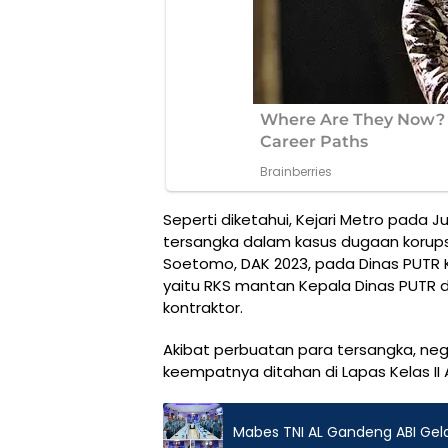
Seperti diketahui, Kejari Metro pad
tersangka dalam kasus dugaan korupsi
Soetomo, DAK 2023, pada Dinas PUTR K
yaitu RKS mantan Kepala Dinas PUTR d
kontraktor.
Akibat perbuatan para tersangka, nega
keempatnya ditahan di Lapas Kelas II A
Mabes TNI AL Gandeng ABI Gel