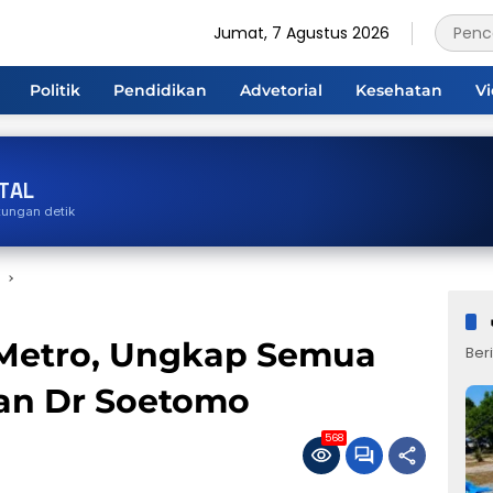
Jumat, 7 Agustus 2026
Politik
Pendidikan
Advetorial
Kesehatan
V
TAL
tungan detik
o
 Metro, Ungkap Semua
Beri
an Dr Soetomo
568