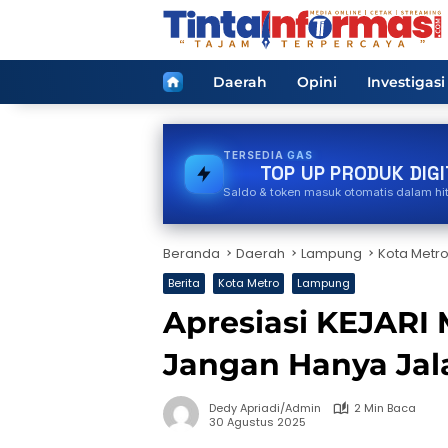
Langsung
ke
konten
Home
Daerah
Opini
Investigasi
TERSEDIA
PDAM
TOP UP PRODUK DIGI
Saldo & token masuk otomatis dalam hi
Beranda
Daerah
Lampung
Kota Metr
Berita
Kota Metro
Lampung
Apresiasi KEJARI
Jangan Hanya Jal
Dedy Apriadi/Admin
2 Min Baca
30 Agustus 2025