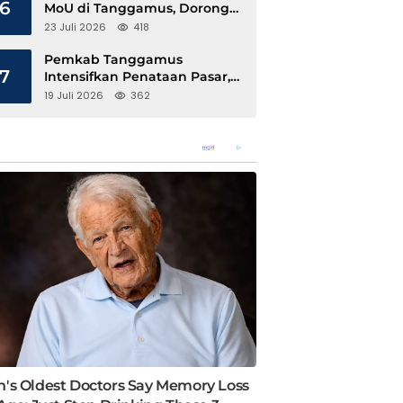
6
MoU di Tanggamus, Dorong
Ekonomi Hijau Berbasis Kopi
23 Juli 2026
418
dan Perdagangan Karbon
Pemkab Tanggamus
7
Intensifkan Penataan Pasar,
Pedagang Diajak Tempati
19 Juli 2026
362
Pasar Modern Talang Padang