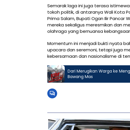
Semarak laga ini juga terasa istimew
tokoh politik, di antaranya Wali Kot
Prima Salam, Bupati Ogan Ilir Pancar 
mereka sekaligus meresmikan dan m
olahraga yang bernuansa kebangsaan
Momentum ini menjadi bukti nyata ba
upacara dan seremoni, tetapi juga m
kebersamaan dan nasionalisme di te
Dari Merugikan Warga ke Meng
Bawang Mas