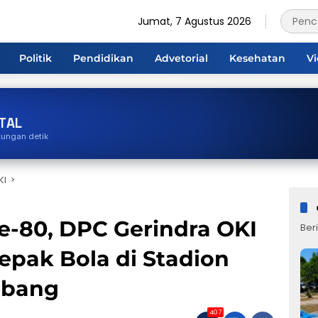
Jumat, 7 Agustus 2026
Politik
Pendidikan
Advetorial
Kesehatan
V
TAL
tungan detik
KI
e-80, DPC Gerindra OKI
Beri
epak Bola di Stadion
mbang
407