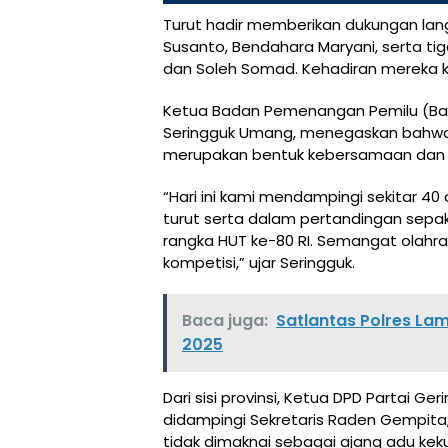
Turut hadir memberikan dukungan lang
Susanto, Bendahara Maryani, serta tig
dan Soleh Somad. Kehadiran mereka 
Ketua Badan Pemenangan Pemilu (Bappi
Seringguk Umang, menegaskan bahwa k
merupakan bentuk kebersamaan dan 
“Hari ini kami mendampingi sekitar 40
turut serta dalam pertandingan sepa
rangka HUT ke-80 RI. Semangat olahrag
kompetisi,” ujar Seringguk.
Baca juga:
Satlantas Polres La
2025
Dari sisi provinsi, Ketua DPD Partai Ge
didampingi Sekretaris Raden Gempita
tidak dimaknai sebagai ajang adu k