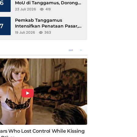
6
MoU di Tanggamus, Dorong
Ekonomi Hijau Berbasis Kopi
23 Juli 2026
419
dan Perdagangan Karbon
Pemkab Tanggamus
7
Intensifkan Penataan Pasar,
Pedagang Diajak Tempati
19 Juli 2026
363
Pasar Modern Talang Padang