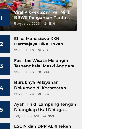
Viral Proyek 22 milyar Milik
1
BBWS Pengaman Pantai
Pesisir Barat Diduga
5 Agustus 2026
1136
Gunakan Besi Banci
Etika Mahasiswa KKN
2
Darmajaya Dikeluhkan
Kepala Pekon Sinar Jawa
25 Juli 2026
710
Fasilitas Wisata Merangin
3
Terbengkalai Meski Anggaran
Perawatan Terus Mengalir
22 Juli 2026
683
Buruknya Pelayanan
4
Dokumen di Kecamatan
Pangkalan Susu, Kinerja
22 Juli 2026
526
Disdukcapil Langkat Disorot
Ayah Tiri di Lampung Tengah
5
Ditangkap Usai Diduga
Hamili Anak di Bawah Umur
1 Agustus 2026
484
ESGIN dan DPP AEKI Teken