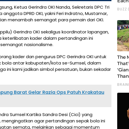
sung, Ketua Gerindra OKI Nanda, Sekretaris DPC Tri
a anggota DPRD OKI, yakni Feri Indratno, Mustamar,
kian menambah semangat para pemain dari OKI.
lu) Gerindra OKI sekaligus koordinator lapangan,
eterlibatan kader dalam pertandingan ini
semangat nasionalisme.
 orang kader dan pengurus DPC Gerindra OKI untuk
k bola antar kabupaten/kota se-Sumsel, dalam
a ini kami jadikan simbol persatuan, bukan sekadar
mpung Barat Gelar Razia Ops Patuh Krakatau
rindra Sumsel Kartika Sandra Desi (Cici) yang
, mengingatkan agar pertandingan sepak bola ini
ekuatan semata, melainkan sebagai momentum