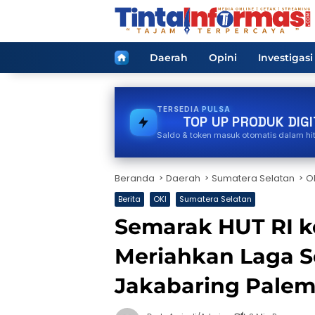
Langsung
ke
konten
Home
Daerah
Opini
Investigasi
TERSEDIA
TOKEN PLN
TOP UP PRODUK DIGI
Saldo & token masuk otomatis dalam hi
Beranda
Daerah
Sumatera Selatan
O
Berita
OKI
Sumatera Selatan
Semarak HUT RI k
Meriahkan Laga S
Jakabaring Pale