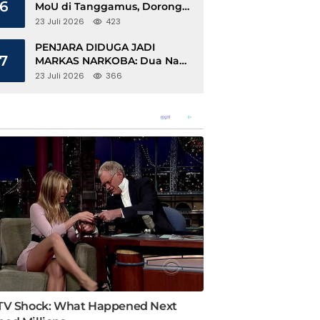
6
MoU di Tanggamus, Dorong
Ekonomi Hijau Berbasis Kopi
23 Juli 2026
423
dan Perdagangan Karbon
PENJARA DIDUGA JADI
7
MARKAS NARKOBA: Dua Napi
Rajabasa Bebas Gunakan HP,
23 Juli 2026
366
Muncul Dugaan Keterlibatan
Oknum Petugas