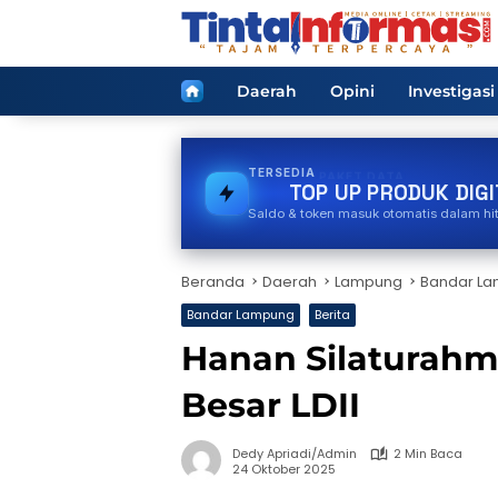
Langsung
ke
konten
Home
Daerah
Opini
Investigasi
TERSEDIA
BPJS
TOP UP PRODUK DIGI
Saldo & token masuk otomatis dalam hi
Beranda
Daerah
Lampung
Bandar L
Bandar Lampung
Berita
Hanan Silaturahm
Besar LDII
Dedy Apriadi/Admin
2 Min Baca
24 Oktober 2025