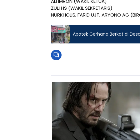
ALI IMRON (WAKIL KETUA)
ZULI HS (WAKIL SEKRETARIS)
NURKHOLIS, FARID UJT, ARYONO AG (BI
Apotek Gerhana Berkat di Desa