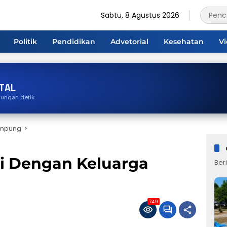
Sabtu, 8 Agustus 2026
Politik
Pendidikan
Advetorial
Kesehatan
V
TAL
tungan detik
ampung
i Dengan Keluarga
Beri
749