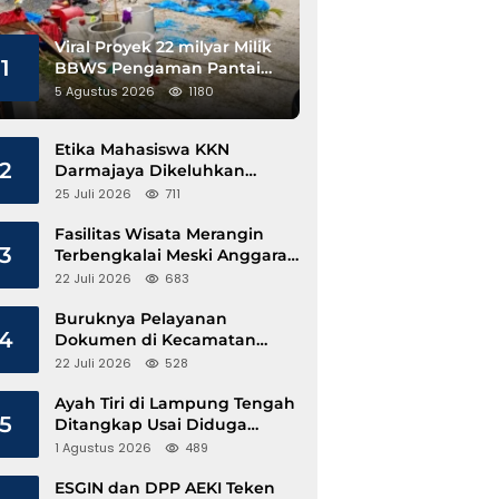
Viral Proyek 22 milyar Milik
1
BBWS Pengaman Pantai
Pesisir Barat Diduga
5 Agustus 2026
1180
Gunakan Besi Banci
Etika Mahasiswa KKN
2
Darmajaya Dikeluhkan
Kepala Pekon Sinar Jawa
25 Juli 2026
711
Fasilitas Wisata Merangin
3
Terbengkalai Meski Anggaran
Perawatan Terus Mengalir
22 Juli 2026
683
Buruknya Pelayanan
4
Dokumen di Kecamatan
Pangkalan Susu, Kinerja
22 Juli 2026
528
Disdukcapil Langkat Disorot
Ayah Tiri di Lampung Tengah
5
Ditangkap Usai Diduga
Hamili Anak di Bawah Umur
1 Agustus 2026
489
ESGIN dan DPP AEKI Teken