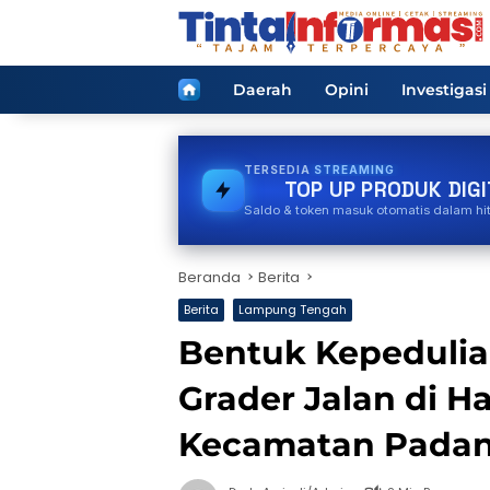
Langsung
ke
konten
Home
Daerah
Opini
Investigasi
TERSEDIA
PULSA
TOP UP PRODUK DIGI
Saldo & token masuk otomatis dalam hi
Beranda
Berita
Berita
Lampung Tengah
Bentuk Kepedulian
Grader Jalan di 
Kecamatan Padan