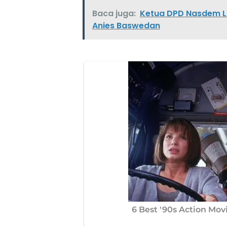
Baca juga:
Ketua DPD Nasdem La
Anies Baswedan