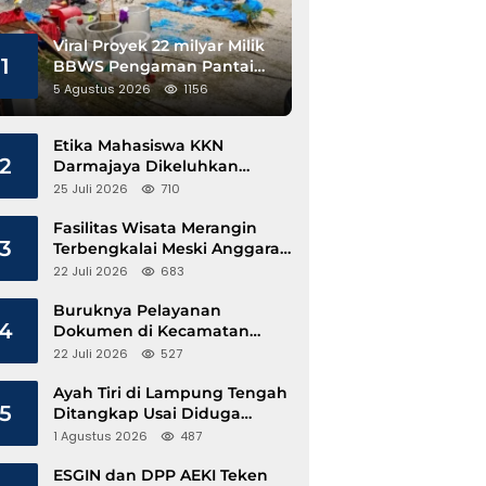
Viral Proyek 22 milyar Milik
1
BBWS Pengaman Pantai
Pesisir Barat Diduga
5 Agustus 2026
1156
Gunakan Besi Banci
Etika Mahasiswa KKN
2
Darmajaya Dikeluhkan
Kepala Pekon Sinar Jawa
25 Juli 2026
710
Fasilitas Wisata Merangin
3
Terbengkalai Meski Anggaran
Perawatan Terus Mengalir
22 Juli 2026
683
Buruknya Pelayanan
4
Dokumen di Kecamatan
Pangkalan Susu, Kinerja
22 Juli 2026
527
Disdukcapil Langkat Disorot
Ayah Tiri di Lampung Tengah
5
Ditangkap Usai Diduga
Hamili Anak di Bawah Umur
1 Agustus 2026
487
ESGIN dan DPP AEKI Teken