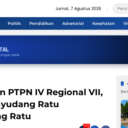
Jumat, 7 Agustus 2026
Politik
Pendidikan
Advetorial
Kesehatan
V
TAL
tungan detik
 PTPN IV Regional VII,
Beri
Hayudang Ratu
g Ratu
335