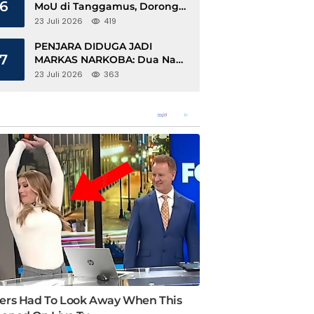
6
MoU di Tanggamus, Dorong
Ekonomi Hijau Berbasis Kopi
23 Juli 2026
419
dan Perdagangan Karbon
PENJARA DIDUGA JADI
7
MARKAS NARKOBA: Dua Napi
Rajabasa Bebas Gunakan HP,
23 Juli 2026
363
Muncul Dugaan Keterlibatan
Oknum Petugas