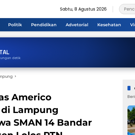
Sabtu, 8 Agustus 2026
Politik
Pendidikan
Advetorial
Kesehatan
V
TAL
tungan detik
ampung
as Americo
Beri
 di Lampung
swa SMAN 14 Bandar