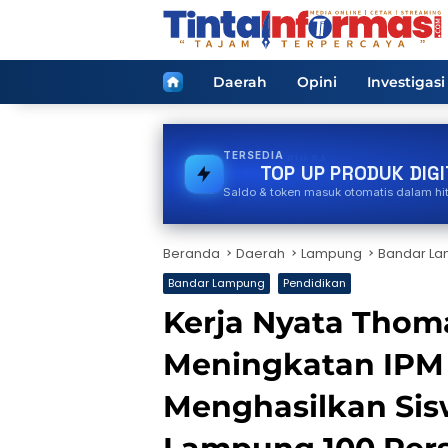
Langsung
ke
konten
Home
Daerah
Opini
Investigasi
TERSEDIA
PULSA
TOP UP PRODUK DIGI
Saldo & token masuk otomatis dalam hi
Beranda
Daerah
Lampung
Bandar L
Bandar Lampung
Pendidikan
Kerja Nyata Thom
Meningkatan IPM
Menghasilkan Si