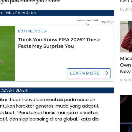
angan perkembangan zaman.
oll Untuk Baca Artikel
ADVERTISEMENT
kan tidak hanya berorientasi pada capaian
tukan karakter generasi muda yang adaptif,
egritas kuat. “Pendidikan harus mampu mencetak
tif, dan siap bersaing di era global,” kata dia,