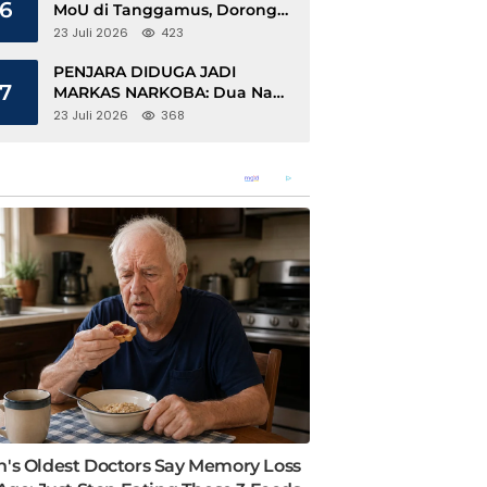
6
MoU di Tanggamus, Dorong
Ekonomi Hijau Berbasis Kopi
23 Juli 2026
423
dan Perdagangan Karbon
PENJARA DIDUGA JADI
7
MARKAS NARKOBA: Dua Napi
Rajabasa Bebas Gunakan HP,
23 Juli 2026
368
Muncul Dugaan Keterlibatan
Oknum Petugas