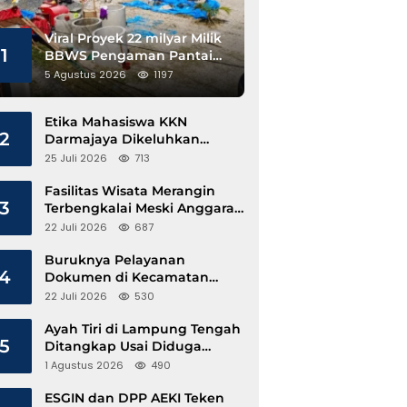
Viral Proyek 22 milyar Milik
1
BBWS Pengaman Pantai
Pesisir Barat Diduga
5 Agustus 2026
1197
Gunakan Besi Banci
Etika Mahasiswa KKN
2
Darmajaya Dikeluhkan
Kepala Pekon Sinar Jawa
25 Juli 2026
713
Fasilitas Wisata Merangin
3
Terbengkalai Meski Anggaran
Perawatan Terus Mengalir
22 Juli 2026
687
Buruknya Pelayanan
4
Dokumen di Kecamatan
Pangkalan Susu, Kinerja
22 Juli 2026
530
Disdukcapil Langkat Disorot
Ayah Tiri di Lampung Tengah
5
Ditangkap Usai Diduga
Hamili Anak di Bawah Umur
1 Agustus 2026
490
ESGIN dan DPP AEKI Teken