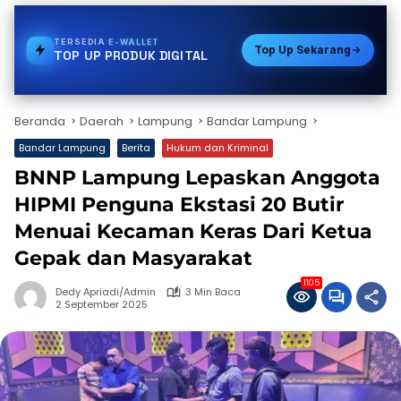
TERSEDIA
VOUCHER GAME
Top Up Sekarang
TOP UP PRODUK DIGITAL
Beranda
Daerah
Lampung
Bandar Lampung
Bandar Lampung
Berita
Hukum dan Kriminal
BNNP Lampung Lepaskan Anggota
HIPMI Penguna Ekstasi 20 Butir
Menuai Kecaman Keras Dari Ketua
Gepak dan Masyarakat
1105
Dedy Apriadi/Admin
3 Min Baca
2 September 2025