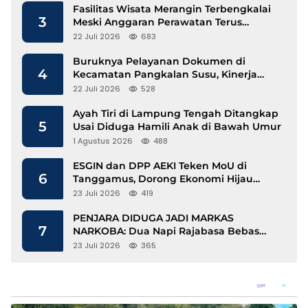
Fasilitas Wisata Merangin Terbengkalai
3
Meski Anggaran Perawatan Terus
Mengalir
22 Juli 2026
683
Buruknya Pelayanan Dokumen di
4
Kecamatan Pangkalan Susu, Kinerja
Disdukcapil Langkat Disorot
22 Juli 2026
528
Ayah Tiri di Lampung Tengah Ditangkap
5
Usai Diduga Hamili Anak di Bawah Umur
1 Agustus 2026
488
ESGIN dan DPP AEKI Teken MoU di
6
Tanggamus, Dorong Ekonomi Hijau
Berbasis Kopi dan Perdagangan Karbon
23 Juli 2026
419
PENJARA DIDUGA JADI MARKAS
7
NARKOBA: Dua Napi Rajabasa Bebas
Gunakan HP, Muncul Dugaan
23 Juli 2026
365
Keterlibatan Oknum Petugas