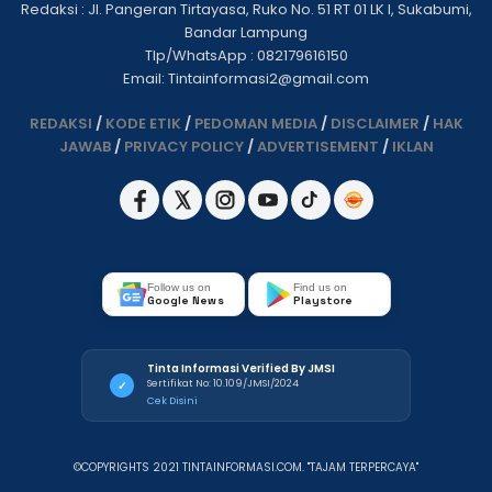
Redaksi : Jl. Pangeran Tirtayasa, Ruko No. 51 RT 01 LK I, Sukabumi,
Bandar Lampung
Tlp/WhatsApp : 082179616150
Email: Tintainformasi2@gmail.com
REDAKSI
/
KODE ETIK
/
PEDOMAN MEDIA
/
DISCLAIMER
/
HAK
JAWAB
/
PRIVACY POLICY
/
ADVERTISEMENT
/
IKLAN
Follow us on
Find us on
Google News
Playstore
Tinta Informasi Verified By JMSI
Sertifikat No: 10.109/JMSI/2024
✓
Cek Disini
©COPYRIGHTS 2021 TINTAINFORMASI.COM. "TAJAM TERPERCAYA"