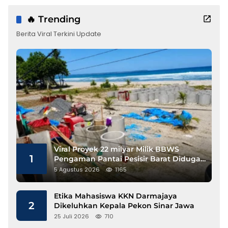
🔥 Trending
Berita Viral Terkini Update
Viral Proyek 22 milyar Milik BBWS
1
Pengaman Pantai Pesisir Barat Diduga
Gunakan Besi Banci
5 Agustus 2026
1165
Etika Mahasiswa KKN Darmajaya
2
Dikeluhkan Kepala Pekon Sinar Jawa
25 Juli 2026
710