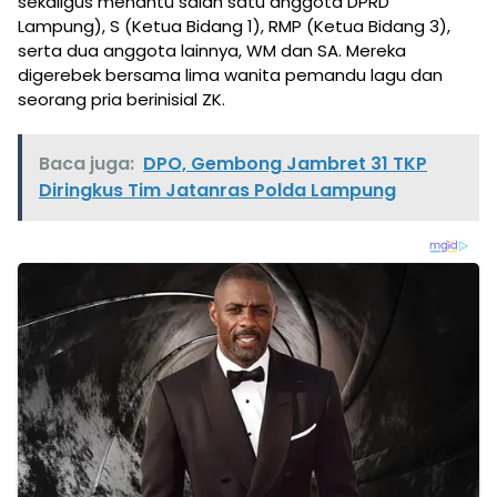
sekaligus menantu salah satu anggota DPRD
Lampung), S (Ketua Bidang 1), RMP (Ketua Bidang 3),
serta dua anggota lainnya, WM dan SA. Mereka
digerebek bersama lima wanita pemandu lagu dan
seorang pria berinisial ZK.
Baca juga:
DPO, Gembong Jambret 31 TKP
Diringkus Tim Jatanras Polda Lampung