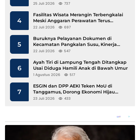
25 Juli 2026
737
Fasilitas Wisata Merangin Terbengkalai
4
Meski Anggaran Perawatan Terus
Mengalir
22 Juli 2026
697
Buruknya Pelayanan Dokumen di
5
Kecamatan Pangkalan Susu, Kinerja
Disdukcapil Langkat Disorot
22 Juli 2026
547
Ayah Tiri di Lampung Tengah Ditangkap
6
Usai Diduga Hamili Anak di Bawah Umur
1 Agustus 2026
517
ESGIN dan DPP AEKI Teken MoU di
7
Tanggamus, Dorong Ekonomi Hijau
Berbasis Kopi dan Perdagangan Karbon
23 Juli 2026
433