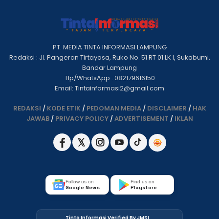
PT. MEDIA TINTA INFORMASI LAMPUNG
Redaksi : Jl. Pangeran Tirtayasa, Ruko No. 51 RT 01 LK I, Sukabumi,
Bandar Lampung
Tlp/WhatsApp : 082179616150
Email: Tintainformasi2@gmail.com
REDAKSI
/
KODE ETIK
/
PEDOMAN MEDIA
/
DISCLAIMER
/
HAK
JAWAB
/
PRIVACY POLICY
/
ADVERTISEMENT
/
IKLAN
Follow us on
Find us on
Google News
Playstore
Tinta Informasi Verified By JMSI