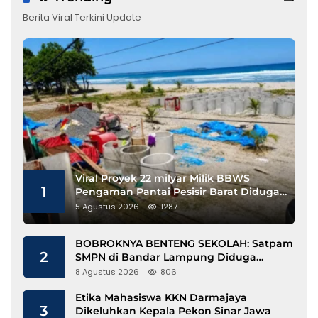
Berita Viral Terkini Update
Viral Proyek 22 milyar Milik BBWS
1
Pengaman Pantai Pesisir Barat Diduga
Gunakan Besi Banci
5 Agustus 2026
1287
BOBROKNYA BENTENG SEKOLAH: Satpam
2
SMPN di Bandar Lampung Diduga
Lecehkan Siswi
8 Agustus 2026
806
Etika Mahasiswa KKN Darmajaya
3
Dikeluhkan Kepala Pekon Sinar Jawa