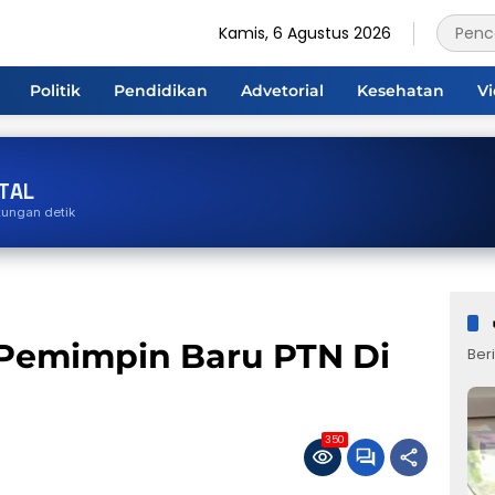
Kamis, 6 Agustus 2026
Politik
Pendidikan
Advetorial
Kesehatan
V
TAL
tungan detik
Pemimpin Baru PTN Di
Beri
350