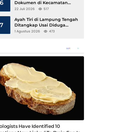
6
Dokumen di Kecamatan
Pangkalan Susu, Kinerja
22 Juli 2026
517
Disdukcapil Langkat Disorot
Ayah Tiri di Lampung Tengah
7
Ditangkap Usai Diduga
Hamili Anak di Bawah Umur
1 Agustus 2026
473