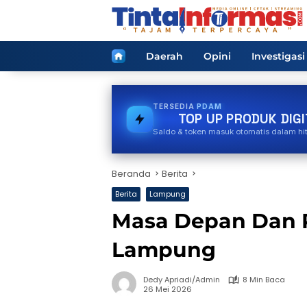
Langsung
ke
konten
Home
Daerah
Opini
Investigasi
TERSEDIA
VOUCHER GAME
TOP UP PRODUK DIGI
Saldo & token masuk otomatis dalam hi
Beranda
Berita
Berita
Lampung
Masa Depan Dan 
Lampung
Dedy Apriadi/Admin
8 Min Baca
26 Mei 2026