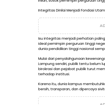
inilah, sosok pemimpin perguruan tin
Integritas Dinilai Menjadi Fondasi Uta
A
Isu integritas menjadi perhatian pal
ideal pemimpin perguruan tinggi neger
dunia pendidikan tinggi nasional semp
Mulai dari penyalahgunaan kewenangan 
Lampung sendiri, publik tentu belum l
birokrasi dan pejabat publik turut m
terhadap institusi.
Karena itu, dunia kampus membutuh
bersih, transparan, dan dipercaya si
A