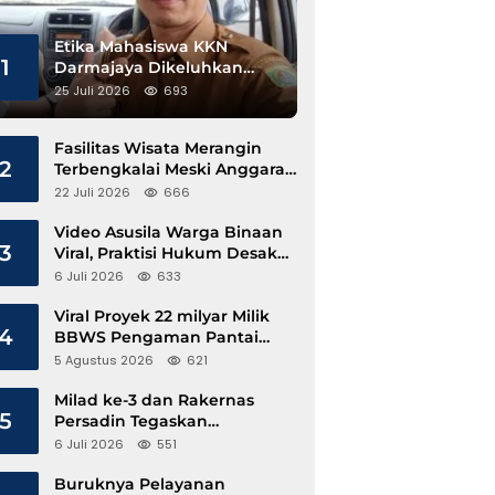
Etika Mahasiswa KKN
1
Darmajaya Dikeluhkan
Kepala Pekon Sinar Jawa
25 Juli 2026
693
Fasilitas Wisata Merangin
2
Terbengkalai Meski Anggaran
Perawatan Terus Mengalir
22 Juli 2026
666
Video Asusila Warga Binaan
3
Viral, Praktisi Hukum Desak
Evaluasi Lapas Tanjung Raja
6 Juli 2026
633
Viral Proyek 22 milyar Milik
4
BBWS Pengaman Pantai
Pesisir Barat Diduga
5 Agustus 2026
621
Gunakan Besi Banci
Milad ke-3 dan Rakernas
5
Persadin Tegaskan
Komitmen Transformasi
6 Juli 2026
551
Advokat Profesional di Era
Digital
Buruknya Pelayanan