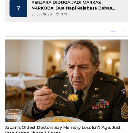
PENJARA DIDUGA JADI MARKAS
7
NARKOBA: Dua Napi Rajabasa Bebas
Gunakan HP, Muncul Dugaan
23 Juli 2026
370
Keterlibatan Oknum Petugas