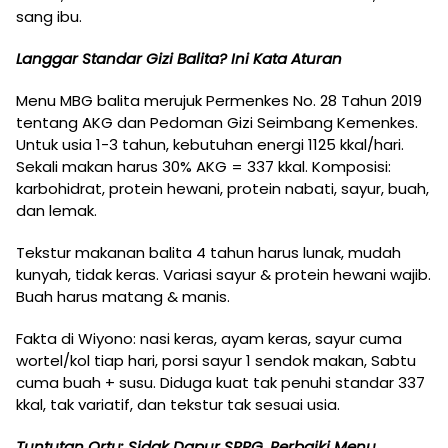
sang ibu.
Langgar Standar Gizi Balita? Ini Kata Aturan
Menu MBG balita merujuk Permenkes No. 28 Tahun 2019
tentang AKG dan Pedoman Gizi Seimbang Kemenkes.
Untuk usia 1-3 tahun, kebutuhan energi 1125 kkal/hari.
Sekali makan harus 30% AKG = 337 kkal. Komposisi:
karbohidrat, protein hewani, protein nabati, sayur, buah,
dan lemak.
Tekstur makanan balita 4 tahun harus lunak, mudah
kunyah, tidak keras. Variasi sayur & protein hewani wajib.
Buah harus matang & manis.
Fakta di Wiyono: nasi keras, ayam keras, sayur cuma
wortel/kol tiap hari, porsi sayur 1 sendok makan, Sabtu
cuma buah + susu. Diduga kuat tak penuhi standar 337
kkal, tak variatif, dan tekstur tak sesuai usia.
Tuntutan Ortu: Sidak Dapur SPPG, Perbaiki Menu,