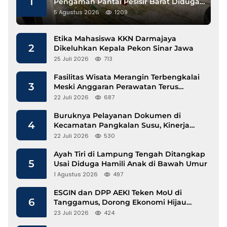
1
Pengaman Pantai Pesisir Barat Diduga
Gunakan Besi Banci
5 Agustus 2026
1209
Etika Mahasiswa KKN Darmajaya
2
Dikeluhkan Kepala Pekon Sinar Jawa
25 Juli 2026
713
Fasilitas Wisata Merangin Terbengkalai
3
Meski Anggaran Perawatan Terus
Mengalir
22 Juli 2026
687
Buruknya Pelayanan Dokumen di
4
Kecamatan Pangkalan Susu, Kinerja
Disdukcapil Langkat Disorot
22 Juli 2026
530
Ayah Tiri di Lampung Tengah Ditangkap
5
Usai Diduga Hamili Anak di Bawah Umur
1 Agustus 2026
497
ESGIN dan DPP AEKI Teken MoU di
6
Tanggamus, Dorong Ekonomi Hijau
Berbasis Kopi dan Perdagangan Karbon
23 Juli 2026
424