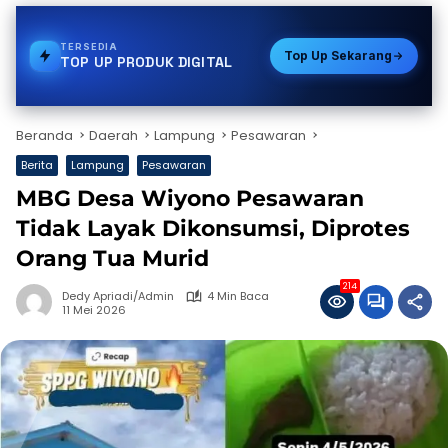
TERSEDIA
VOUCHER GAME
Top Up Sekarang
TOP UP PRODUK DIGITAL
Beranda
Daerah
Lampung
Pesawaran
Berita
Lampung
Pesawaran
MBG Desa Wiyono Pesawaran
Tidak Layak Dikonsumsi, Diprotes
Orang Tua Murid
214
Dedy Apriadi/Admin
4 Min Baca
11 Mei 2026