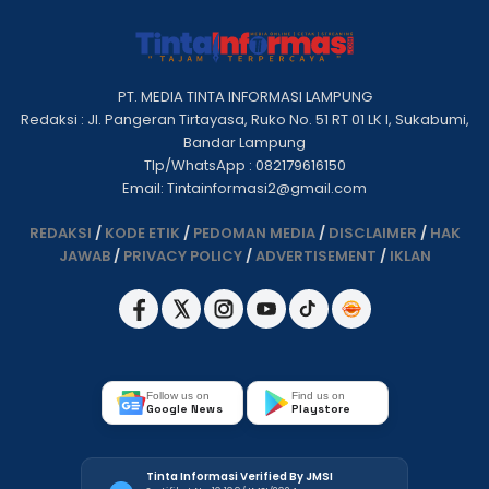
PT. MEDIA TINTA INFORMASI LAMPUNG
Redaksi : Jl. Pangeran Tirtayasa, Ruko No. 51 RT 01 LK I, Sukabumi,
Bandar Lampung
Tlp/WhatsApp : 082179616150
Email: Tintainformasi2@gmail.com
REDAKSI
/
KODE ETIK
/
PEDOMAN MEDIA
/
DISCLAIMER
/
HAK
JAWAB
/
PRIVACY POLICY
/
ADVERTISEMENT
/
IKLAN
Follow us on
Find us on
Google News
Playstore
Tinta Informasi Verified By JMSI