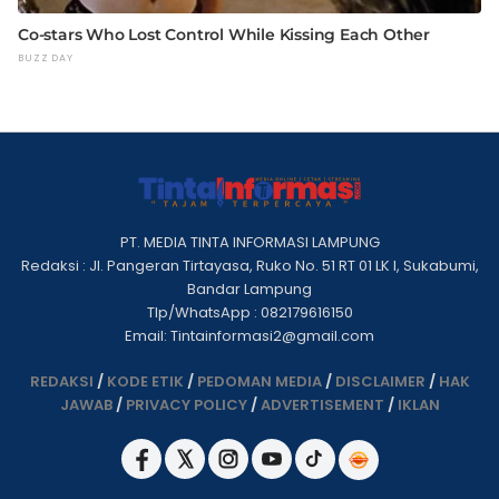
PT. MEDIA TINTA INFORMASI LAMPUNG
Redaksi : Jl. Pangeran Tirtayasa, Ruko No. 51 RT 01 LK I, Sukabumi,
Bandar Lampung
Tlp/WhatsApp : 082179616150
Email: Tintainformasi2@gmail.com
REDAKSI
/
KODE ETIK
/
PEDOMAN MEDIA
/
DISCLAIMER
/
HAK
JAWAB
/
PRIVACY POLICY
/
ADVERTISEMENT
/
IKLAN