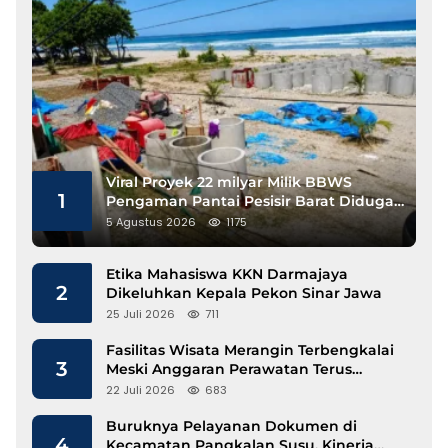
Viral Proyek 22 milyar Milik BBWS
1
Pengaman Pantai Pesisir Barat Diduga
Gunakan Besi Banci
5 Agustus 2026
1175
Etika Mahasiswa KKN Darmajaya
2
Dikeluhkan Kepala Pekon Sinar Jawa
25 Juli 2026
711
Fasilitas Wisata Merangin Terbengkalai
3
Meski Anggaran Perawatan Terus
Mengalir
22 Juli 2026
683
Buruknya Pelayanan Dokumen di
4
Kecamatan Pangkalan Susu, Kinerja