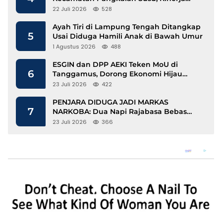
Disdukcapil Langkat Disorot
22 Juli 2026
528
Ayah Tiri di Lampung Tengah Ditangkap
5
Usai Diduga Hamili Anak di Bawah Umur
1 Agustus 2026
488
ESGIN dan DPP AEKI Teken MoU di
6
Tanggamus, Dorong Ekonomi Hijau
Berbasis Kopi dan Perdagangan Karbon
23 Juli 2026
422
PENJARA DIDUGA JADI MARKAS
7
NARKOBA: Dua Napi Rajabasa Bebas
Gunakan HP, Muncul Dugaan
23 Juli 2026
366
Keterlibatan Oknum Petugas