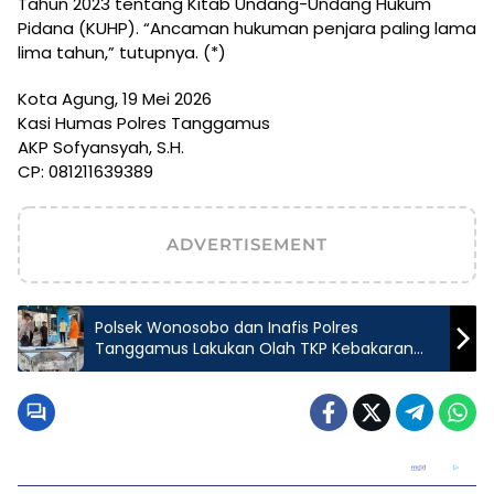
Tahun 2023 tentang Kitab Undang-Undang Hukum
Pidana (KUHP). “Ancaman hukuman penjara paling lama
lima tahun,” tutupnya. (*)
Kota Agung, 19 Mei 2026
Kasi Humas Polres Tanggamus
AKP Sofyansyah, S.H.
CP: 081211639389
ADVERTISEMENT
Polsek Wonosobo dan Inafis Polres
Tanggamus Lakukan Olah TKP Kebakaran
Kantor Pekon Sridadi