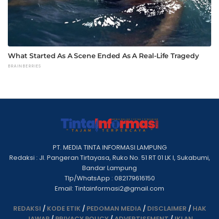
PT. MEDIA TINTA INFORMASI LAMPUNG
Redaksi : Jl. Pangeran Tirtayasa, Ruko No. 51 RT 01 LK I, Sukabumi,
Bandar Lampung
Tlp/WhatsApp : 082179616150
Email: Tintainformasi2@gmail.com
REDAKSI
/
KODE ETIK
/
PEDOMAN MEDIA
/
DISCLAIMER
/
HAK
JAWAB
/
PRIVACY POLICY
/
ADVERTISEMENT
/
IKLAN