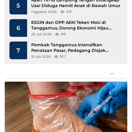
Ayah Tiri di Lampung Tengah Ditangkap
5
Usai Diduga Hamili Anak di Bawah Umur
1 Agustus 2026
479
ESGIN dan DPP AEKI Teken MoU di
6
Tanggamus, Dorong Ekonomi Hijau
Berbasis Kopi dan Perdagangan Karbon
23 Juli 2026
416
Pemkab Tanggamus Intensifkan
7
Penataan Pasar, Pedagang Diajak
Tempati Pasar Modern Talang Padang
19 Juli 2026
357