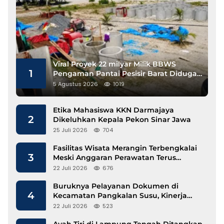
Viral Proyek 22 milyar Milik BBWS
1
Pengaman Pantai Pesisir Barat Diduga
Gunakan Besi Banci
5 Agustus 2026
1019
Etika Mahasiswa KKN Darmajaya
2
Dikeluhkan Kepala Pekon Sinar Jawa
25 Juli 2026
704
Fasilitas Wisata Merangin Terbengkalai
3
Meski Anggaran Perawatan Terus
Mengalir
22 Juli 2026
676
Buruknya Pelayanan Dokumen di
4
Kecamatan Pangkalan Susu, Kinerja
Disdukcapil Langkat Disorot
22 Juli 2026
523