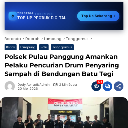
TERSEDIA
STREAMING
Top Up Sekarang
TOP UP PRODUK DIGITAL
Beranda
Daerah
Lampung
Tanggamus
Berita
Lampung
Polri
Tanggamus
Polsek Pulau Panggung Amankan
Pelaku Pencurian Drum Penyaring
Sampah di Bendungan Batu Tegi
328
Dedy Apriadi/Admin
2 Min Baca
20 Mei 2026