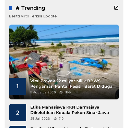
🔥 Trending
Berita Viral Terkini Update
Viral Proyek 22 milyar Milik BBWS
1
Pengaman Pantai Pesisir Barat Diduga
Gunakan Besi Banci
5 Agustus 2026
1155
Etika Mahasiswa KKN Darmajaya
2
Dikeluhkan Kepala Pekon Sinar Jawa
25 Juli 2026
710