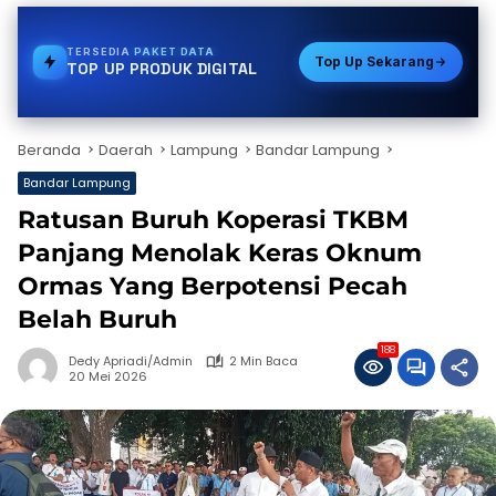
TERSEDIA
STREAMING
Top Up Sekarang
TOP UP PRODUK DIGITAL
Beranda
Daerah
Lampung
Bandar Lampung
Bandar Lampung
Ratusan Buruh Koperasi TKBM
Panjang Menolak Keras Oknum
Ormas Yang Berpotensi Pecah
Belah Buruh
188
Dedy Apriadi/Admin
2 Min Baca
20 Mei 2026