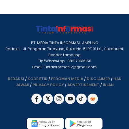
PT. MEDIA TINTA INFORMASI LAMPUNG
Redaksi : Jl. Pangeran Tirtayasa, Ruko No. 51 RT 01 LK I, Sukabumi,
Bandar Lampung
Tlp/WhatsApp : 082179616150
Email: Tintainformasi2@gmail.com
REDAKSI
/
KODE ETIK
/
PEDOMAN MEDIA
/
DISCLAIMER
/
HAK
JAWAB
/
PRIVACY POLICY
/
ADVERTISEMENT
/
IKLAN
Follow us on
Find us on
Google News
Playstore