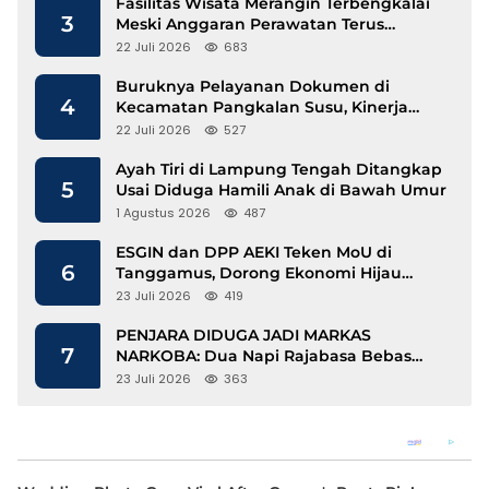
Fasilitas Wisata Merangin Terbengkalai
3
Meski Anggaran Perawatan Terus
Mengalir
22 Juli 2026
683
Buruknya Pelayanan Dokumen di
4
Kecamatan Pangkalan Susu, Kinerja
Disdukcapil Langkat Disorot
22 Juli 2026
527
Ayah Tiri di Lampung Tengah Ditangkap
5
Usai Diduga Hamili Anak di Bawah Umur
1 Agustus 2026
487
ESGIN dan DPP AEKI Teken MoU di
6
Tanggamus, Dorong Ekonomi Hijau
Berbasis Kopi dan Perdagangan Karbon
23 Juli 2026
419
PENJARA DIDUGA JADI MARKAS
7
NARKOBA: Dua Napi Rajabasa Bebas
Gunakan HP, Muncul Dugaan
23 Juli 2026
363
Keterlibatan Oknum Petugas