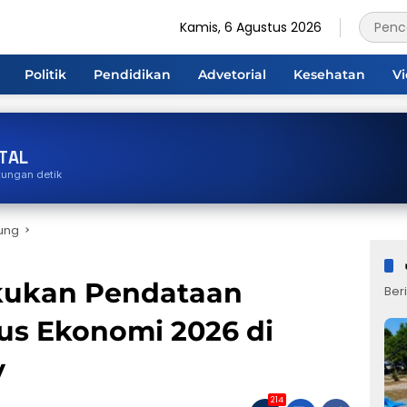
Kamis, 6 Agustus 2026
Politik
Pendidikan
Advetorial
Kesehatan
V
TAL
tungan detik
ung
kukan Pendataan
Beri
s Ekonomi 2026 di
v
214