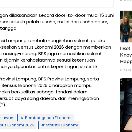
gan dilaksanakan secara door-to-door mulai 15 Juni
ar seluruh pelaku usaha, mulai dari usaha besar,
 tangga.
nsi Lampung kembali mengimbau seluruh pelaku
yukseskan Sensus Ekonomi 2026 dengan memberikan
a masing-masing. BPS juga memastikan seluruh
n dijamin kerahasiaannya sesuai ketentuan
nya digunakan untuk kepentingan statistik.
Provinsi Lampung, BPS Provinsi Lampung, serta
a, Sensus Ekonomi 2026 diharapkan mampu
kin berkualitas sebagai fondasi dalam
uat daya saing daerah, dan meningkatkan
(*)
rniawan
Pembangunan Ekonomi
sus Ekonomi 2026
Statistik Ekonomi