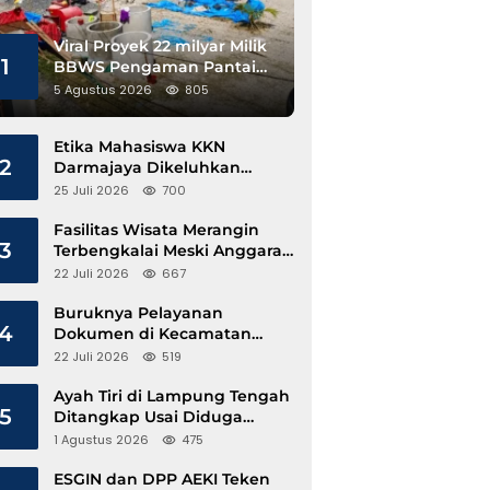
Viral Proyek 22 milyar Milik
1
BBWS Pengaman Pantai
Pesisir Barat Diduga
5 Agustus 2026
805
Gunakan Besi Banci
Etika Mahasiswa KKN
2
Darmajaya Dikeluhkan
Kepala Pekon Sinar Jawa
25 Juli 2026
700
Fasilitas Wisata Merangin
3
Terbengkalai Meski Anggaran
Perawatan Terus Mengalir
22 Juli 2026
667
Buruknya Pelayanan
4
Dokumen di Kecamatan
Pangkalan Susu, Kinerja
22 Juli 2026
519
Disdukcapil Langkat Disorot
Ayah Tiri di Lampung Tengah
5
Ditangkap Usai Diduga
Hamili Anak di Bawah Umur
1 Agustus 2026
475
ESGIN dan DPP AEKI Teken