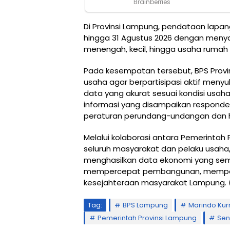
Di Provinsi Lampung, pendataan lapan
hingga 31 Agustus 2026 dengan menyas
menengah, kecil, hingga usaha rumah
Pada kesempatan tersebut, BPS Provi
usaha agar berpartisipasi aktif men
data yang akurat sesuai kondisi usah
informasi yang disampaikan responde
peraturan perundang-undangan dan ha
Melalui kolaborasi antara Pemerintah 
seluruh masyarakat dan pelaku usah
menghasilkan data ekonomi yang sema
mempercepat pembangunan, memperk
kesejahteraan masyarakat Lampung. 
Tag:
BPS Lampung
Marindo Ku
Pemerintah Provinsi Lampung
Sen