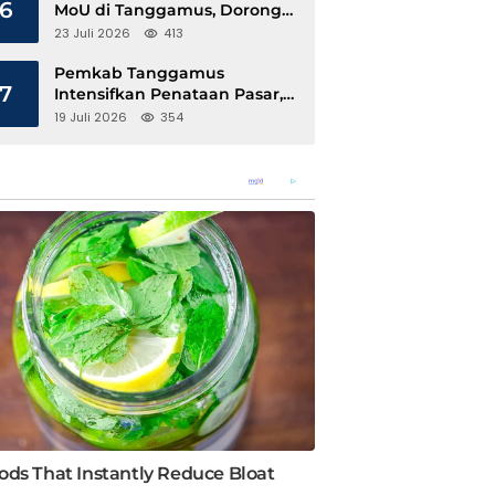
6
MoU di Tanggamus, Dorong
Ekonomi Hijau Berbasis Kopi
23 Juli 2026
413
dan Perdagangan Karbon
Pemkab Tanggamus
7
Intensifkan Penataan Pasar,
Pedagang Diajak Tempati
19 Juli 2026
354
Pasar Modern Talang Padang